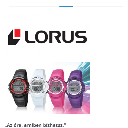
„Az óra, amiben bízhatsz.”