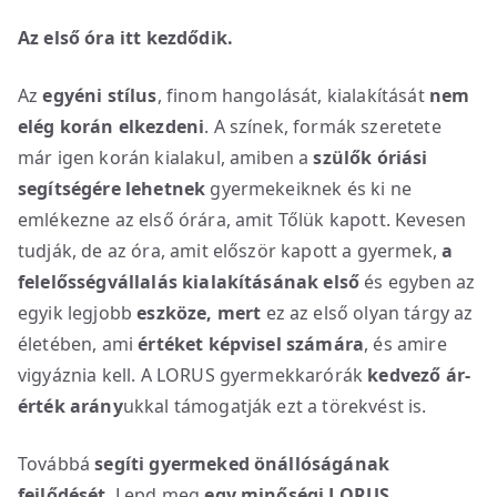
Az első óra itt kezdődik.
Az
egyéni stílus
, finom hangolását, kialakítását
nem
elég korán elkezdeni
. A színek, formák szeretete
már igen korán kialakul, amiben a
szülők óriási
segítségére lehetnek
gyermekeiknek és ki ne
emlékezne az első órára, amit Tőlük kapott. Kevesen
tudják, de az óra, amit először kapott a gyermek,
a
felelősségvállalás kialakításának első
és egyben az
egyik legjobb
eszköze, mert
ez az első olyan tárgy az
életében, ami
értéket képvisel számára
, és amire
vigyáznia kell. A LORUS gyermekkarórák
kedvező ár-
érték arány
ukkal támogatják ezt a törekvést is.
Továbbá
segíti gyermeked önállóságának
fejlődését
. Lepd meg
egy minőségi LORUS