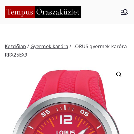
Skip
to
Tempus
Nyíregyháza
content
Órasza
küzlet
Kezdőlap
/
Gyermek karóra
/ LORUS gyermek karóra
RRX25EX9