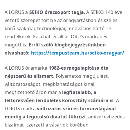
A LORUS a
SEIKO óracsoport tagja
. A SEIKO 140 éve
vezető szerepet tölt be az óragyártásban és széles
körű szakmai, technológiai, innovációs háttérrel
rendelkezik. Ez a háttér áll a LORUS márkanév
mögött is.
Erről szóló blogbejegyzésünkben
olvasható:
https://tempusteam.hu/seiko-oragyar/
A LORUS óramárka
1982-es megalapítása óta
népszerű és elismert
. Folyamatos megújulást,
változatosságot, megbízhatóságot kínál,
megfizethető áron már a
legfiatalabb, a
feltörekvően lendületes korosztály számára is
. A
LORUS márka
változatos szín és formavilágával
mindig a legutolsó divatot tükrözi
, amivel évtizedes
bizalmat szerzett a vásárlók körében.