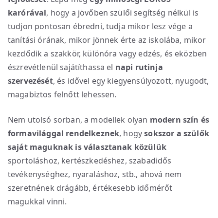
karórával
, hogy a jövőben szülői segítség nélkül is
tudjon pontosan ébredni, tudja mikor lesz vége a
tanítási órának, mikor jönnek érte az iskolába, mikor
kezdődik a szakkör, különóra vagy edzés, és eközben
észrevétlenül sajátíthassa el
napi rutinja
szervezését
, és idővel egy kiegyensúlyozott, nyugodt,
magabiztos felnőtt lehessen.
Nem utolsó sorban, a modellek olyan
modern szín és
formavilággal rendelkeznek
, hogy
sokszor a szülők
saját maguknak is választanak közülük
sportoláshoz, kertészkedéshez, szabadidős
tevékenységhez, nyaraláshoz, stb., ahová nem
szeretnének drágább, értékesebb időmérőt
magukkal vinni.