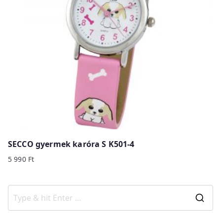
SECCO gyermek karóra S K501-4
5 990
Ft
S
e