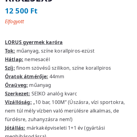
12 500
Ft
Elfogyott
LORUS gyermek karóra
Tok:
műanyag, színe korallpiros-ezüst
Hátlap:
nemesacél
Szíj:
finom szövésű szilikon, színe korallpiros
Óratok átmérője:
44mm
Óraüveg:
műanyag
Szerkezet:
SEIKO analóg kvarc
Vízállóság:
„10 bar, 100M” (Úszásra, vízi sportokra,
nem túl mély vízben való merülésre alkalmas, de
fürdésre, zuhanyzásra nem!)
Jótállás:
márkaképviseleti 1+1 év (gyártási
meghibásodásra)