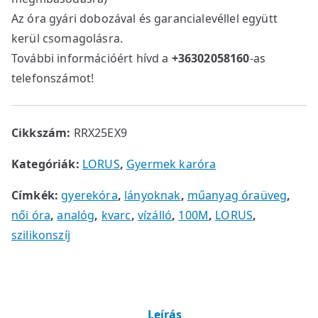
Az óra gyári dobozával és garancialevéllel együtt
kerül csomagolásra.
További információért hívd a
+36302058160
-as
telefonszámot!
Cikkszám:
RRX25EX9
Kategóriák:
LORUS
,
Gyermek karóra
Címkék:
gyerekóra
,
lányoknak
,
műanyag óraüveg
,
női óra
,
analóg
,
kvarc
,
vízálló
,
100M
,
LORUS
,
szilikonszíj
Leírás