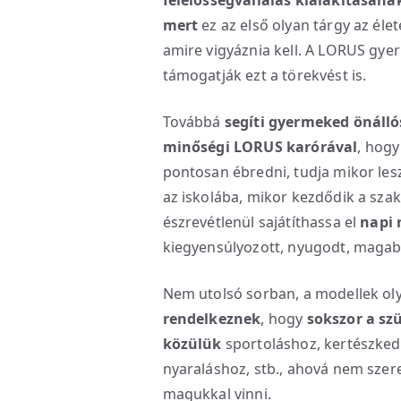
felelősségvállalás kialakításána
mert
ez az első olyan tárgy az éle
amire vigyáznia kell. A LORUS gy
támogatják ezt a törekvést is.
Továbbá
segíti gyermeked önálló
minőségi LORUS karórával
, hogy
pontosan ébredni, tudja mikor lesz
az iskolába, mikor kezdődik a sza
észrevétlenül sajátíthassa el
napi 
kiegyensúlyozott, nyugodt, magabi
Nem utolsó sorban, a modellek o
rendelkeznek
, hogy
sokszor a sz
közülük
sportoláshoz, kertészked
nyaraláshoz, stb., ahová nem sze
magukkal vinni.