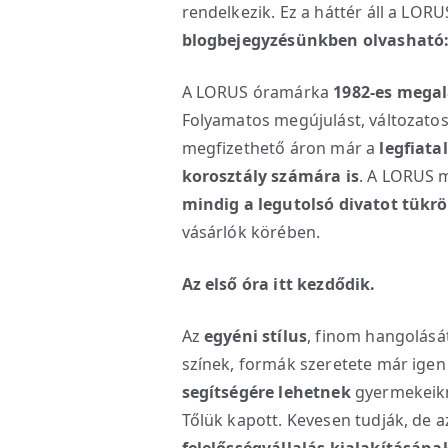
rendelkezik. Ez a háttér áll a LO
blogbejegyzésünkben olvasható
A LORUS óramárka
1982-es megal
Folyamatos megújulást, változato
megfizethető áron már a
legfiata
korosztály számára is
. A LORUS 
mindig a legutolsó divatot tükrö
vásárlók körében.
Az első óra itt kezdődik.
Az
egyéni stílus
, finom hangolását
színek, formák szeretete már igen
segítségére lehetnek
gyermekeikne
Tőlük kapott. Kevesen tudják, de a