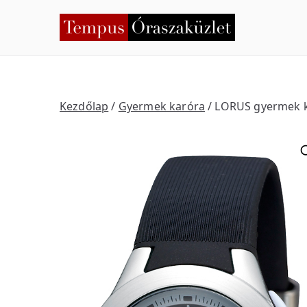
Skip
to
Temp
Nyíregyháza
content
Kezdőlap
/
Gyermek karóra
/ LORUS gyermek 