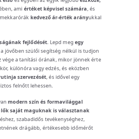
k első
és egyben az egyik legjobb
eszköze,
tében, ami
értéket képvisel számára
, és
ermekkarórák
kedvező ár-érték arány
ukkal
ságának fejlődését
. Lepd meg
egy
 a jövőben szülői segítség nélkül is tudjon
 vége a tanítási órának, mikor jönnek érte
kkör, különóra vagy edzés, és eközben
rutinja szervezését
, és idővel egy
ztos felnőtt lehessen.
lyan
modern szín és formavilággal
ülők saját maguknak is választanak
éshez, szabadidős tevékenységhez,
retnének drágább, értékesebb időmérőt