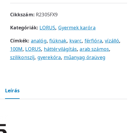
Cikkszám:
R2305FX9
Kategóriák:
LORUS
,
Gyermek karóra
Címkék:
analóg
,
fiúknak
,
kvarc
,
férfióra
,
vízálló
,
100M
,
LORUS
,
háttérvilágítás
,
arab számos
,
szilikonszíj
,
gyerekóra
,
műanyag óraüveg
Leírás