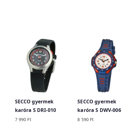
SECCO gyermek
SECCO gyermek
karóra S DRI-010
karóra S DWV-006
7 990
Ft
8 590
Ft