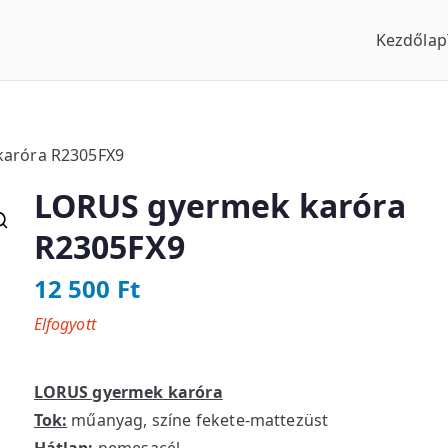
Kezdőlap
us Óraszaküzlet
karóra R2305FX9
LORUS gyermek karóra
R2305FX9
12 500
Ft
Elfogyott
LORUS gyermek karóra
Tok:
műanyag, színe fekete-mattezüst