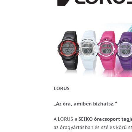
LORUS
„Az óra, amiben bízhatsz.”
A LORUS a
SEIKO óracsoport tagj
az óragyártásban és széles körű sz