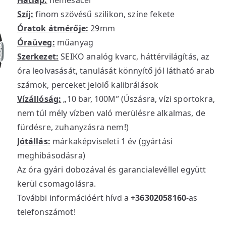
Hátlap:
nemesacél
Szíj:
finom szövésű szilikon, színe fekete
Óratok átmérője:
29mm
Óraüveg:
műanyag
Szerkezet:
SEIKO analóg kvarc, háttérvilágítás, az
óra leolvasását, tanulását könnyítő jól látható arab
számok, perceket jelölő kalibrálások
Vízállóság:
„10 bar, 100M” (Úszásra, vízi sportokra,
nem túl mély vízben való merülésre alkalmas, de
fürdésre, zuhanyzásra nem!)
Jótállás:
márkaképviseleti 1 év (gyártási
meghibásodásra)
Az óra gyári dobozával és garancialevéllel együtt
kerül csomagolásra.
További információért hívd a
+36302058160
-as
telefonszámot!