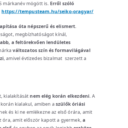
RUS márkanév mögött is.
Erről szóló
:
https://tempusteam.hu/seiko-oragyar/
apítása óta népszerű és elismert
.
sságot, megbízhatóságot kínál,
labb, a feltörekvően lendületes
márka
változatos szín és formavilágával
zi
, amivel évtizedes bizalmat szerzett a
, kialakítását
nem elég korán elkezdeni
. A
 korán kialakul, amiben a
szülők óriási
k és ki ne emlékezne az első órára, amit
z óra, amit először kapott a gyermek,
a