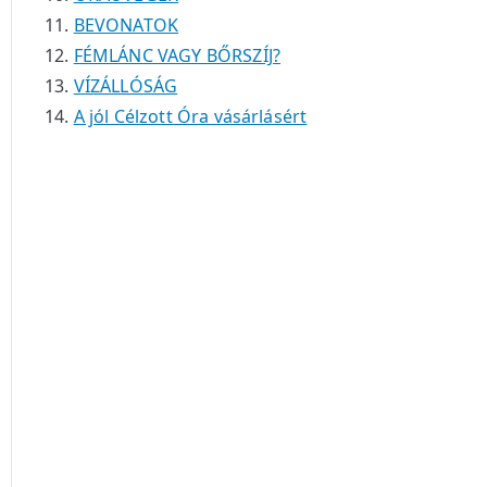
BEVONATOK
FÉMLÁNC VAGY BŐRSZÍJ?
VÍZÁLLÓSÁG
A jól Célzott Óra vásárlásért