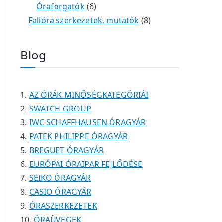
é
e
e
6
m
0
m
t
Óraforgatók
6
k
r
r
t
é
t
é
e
8
Falióra szerkezetek, mutatók
8
m
m
e
k
e
k
r
t
é
é
r
r
m
e
Blog
k
k
m
m
é
r
é
é
k
m
k
k
é
AZ ÓRÁK MINŐSÉGKATEGÓRIÁI
k
SWATCH GROUP
IWC SCHAFFHAUSEN ÓRAGYÁR
PATEK PHILIPPE ÓRAGYÁR
BREGUET ÓRAGYÁR
EURÓPAI ÓRAIPAR FEJLŐDÉSE
SEIKO ÓRAGYÁR
CASIO ÓRAGYÁR
ÓRASZERKEZETEK
ÓRAÜVEGEK