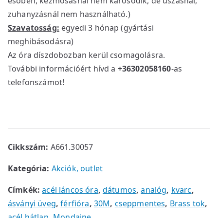
esőben, kézmosásnál nem károsodik, de úszásnál,
a
:
zuhanyzásnál nem használható.)
s
1
Szavatosság:
egyedi 3 hónap (gyártási
:
5
2
9
meghibásodásra)
9
0
Az óra díszdobozban kerül csomagolásra.
9
0
További információért hívd a
+36302058160
-as
0
telefonszámot!
0
F
t
F
.
t
.
Cikkszám:
A661.30057
Kategória:
Akciók, outlet
Címkék:
acél láncos óra
,
dátumos
,
analóg
,
kvarc
,
ásványi üveg
,
férfióra
,
30M
,
cseppmentes
,
Brass tok
,
acél hátlap
,
Mondaine