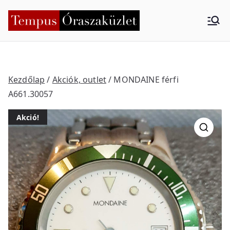
Skip
to
Tempus
Nyíregyháza
content
Órasza
küzlet
Kezdőlap
/
Akciók, outlet
/ MONDAINE férfi
A661.30057
Akció!