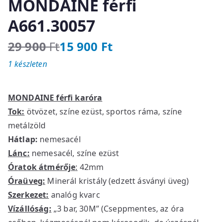
MONDAINE férfi
A661.30057
29 900
Ft
15 900
Ft
O
C
1 készleten
r
u
i
r
g
r
MONDAINE férfi karóra
i
e
Tok:
ötvözet, színe ezüst, sportos ráma, színe
n
n
metálzöld
a
t
l
p
Hátlap:
nemesacél
p
r
Lánc:
nemesacél, színe ezüst
r
i
Óratok átmérője
:
42mm
i
c
Óraüveg:
Minerál kristály (edzett ásványi üveg)
c
e
Szerkezet:
analóg kvarc
e
i
Vízállóság:
„3 bar, 30M” (Cseppmentes, az óra
w
s