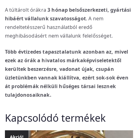
A túltárolt órákra
3 hónap belsőszerkezeti, gyártási
hibáért vállalunk szavatosságot
. A nem
rendeltetésszerű használatból eredő
meghibásodásért nem vállalunk felelősséget.
Több évtizedes tapasztalatunk azonban az, mivel
ezek az órák a hivatalos márkaképviseletektől
kerültek beszerzésre, vadonat újak, csupán
üzletünkben vannak kiállítva, ezért sok-sok éven
át problémák nélküli hűséges társai lesznek
tulajdonosaiknak.
Kapcsolódó termékek
Akció!