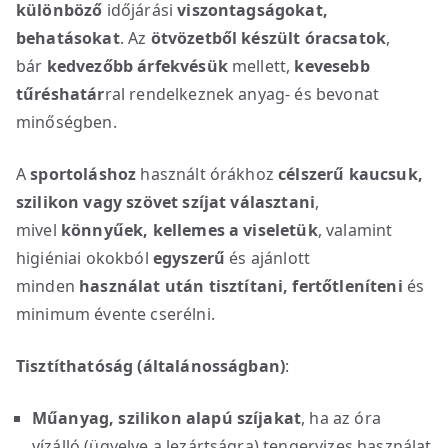
különböző
időjárási
viszontagságokat,
behatásokat
. Az
ötvözetből készült óracsatok
,
bár
kedvezőbb árfekvésük
mellett,
kevesebb
tűréshatár
ral rendelkeznek anyag- és bevonat
minőségben.
A
sportoláshoz
használt órákhoz
célszerű kaucsuk,
szilikon vagy szövet szíjat választani
,
mivel
könnyűek, kellemes a viseletük
, valamint
higiéniai okokból
egyszerű
és ajánlott
minden
használat után
tisztítani, fertőtleníteni
és
minimum évente cserélni.
Tisztíthatóság (általánosságban)
:
Műanyag, szilikon alapú szíjakat
, ha az óra
vízálló (ügyelve a lezártságra) tengervizes használat