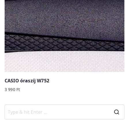
CASIO óraszíj W752
3 990
Ft
S
e