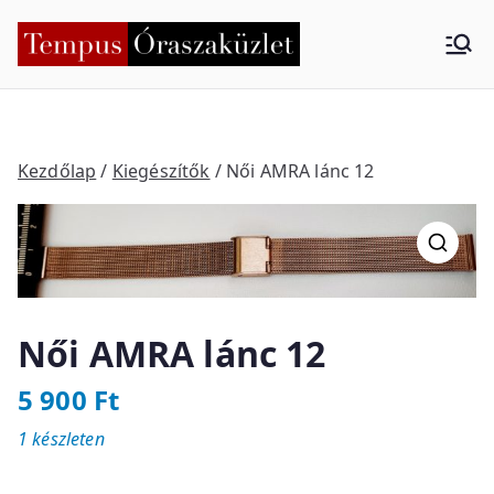
Skip
to
Tempus
Nyíregyháza
content
Órasza
küzlet
Kezdőlap
/
Kiegészítők
/ Női AMRA lánc 12
Női AMRA lánc 12
5 900
Ft
1 készleten