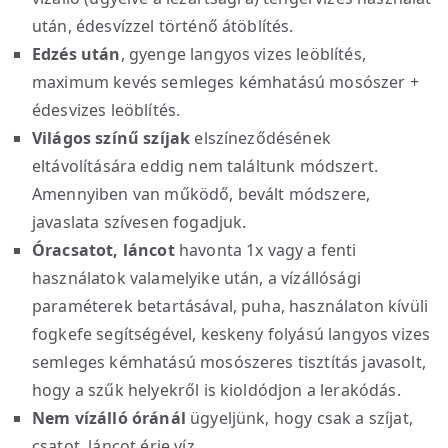
után, édesvízzel történő átöblítés.
Edzés után
, gyenge langyos vizes leöblítés,
maximum kevés semleges kémhatású mosószer +
édesvizes leöblítés.
Világos színű szíjak
elszíneződésének
eltávolítására eddig nem találtunk módszert.
Amennyiben van működő, bevált módszere,
javaslata szívesen fogadjuk.
Óracsatot, láncot
havonta 1x vagy a fenti
használatok valamelyike után, a vízállósági
paraméterek betartásával, puha, használaton kívüli
fogkefe segítségével, keskeny folyású langyos vizes
semleges kémhatású mosószeres tisztítás javasolt,
hogy a szűk helyekről is kioldódjon a lerakódás.
Nem vízálló óránál
ügyeljünk, hogy csak a szíjat,
csatot, láncot érje víz.