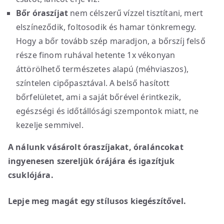
Bőr óraszíjat
nem célszerű vízzel tisztítani, mert
elszíneződik, foltosodik és hamar tönkremegy.
Hogy a bőr tovább szép maradjon, a bőrszíj felső
része finom ruhával hetente 1x vékonyan
áttörölhető természetes alapú (méhviaszos),
színtelen cipőpasztával. A belső hasított
bőrfelületet, ami a saját bőrével érintkezik,
egészségi és időtállósági szempontok miatt, ne
kezelje semmivel.
A nálunk vásárolt óraszíjakat, óraláncokat
ingyenesen szereljük órájára és igazítjuk
csuklójára.
Lepje meg magát egy stílusos kiegészítővel.