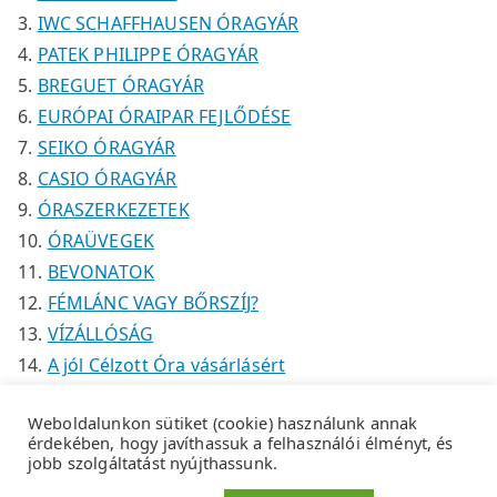
IWC SCHAFFHAUSEN ÓRAGYÁR
PATEK PHILIPPE ÓRAGYÁR
BREGUET ÓRAGYÁR
EURÓPAI ÓRAIPAR FEJLŐDÉSE
SEIKO ÓRAGYÁR
CASIO ÓRAGYÁR
ÓRASZERKEZETEK
ÓRAÜVEGEK
BEVONATOK
FÉMLÁNC VAGY BŐRSZÍJ?
VÍZÁLLÓSÁG
A jól Célzott Óra vásárlásért
Weboldalunkon sütiket (cookie) használunk annak
érdekében, hogy javíthassuk a felhasználói élményt, és
jobb szolgáltatást nyújthassunk.
Copyright © 2026
Tempus Óraszaküzlet
.
Adatkezelési