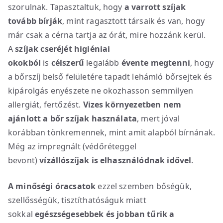
szorulnak. Tapasztaltuk, hogy
a varrott szíjak
tovább bírják
, mint ragasztott társaik és van, hogy
már csak a cérna tartja az órát, mire hozzánk kerül.
A
szíjak cseréjét higiéniai
okokból
is
célszerű
legalább
évente megtenni
, hogy
a bőrszíj belső felületére tapadt lehámló bőrsejtek és
kipárolgás enyészete ne okozhasson semmilyen
allergiát, fertőzést.
Vizes környezetben nem
ajánlott a bőr szíjak használata
, mert jóval
korábban tönkremennek, mint amit alapból bírnának.
Még az impregnált (védőréteggel
bevont)
vízállószíjak is elhasználódnak idővel
.
A minőségi óracsatok
ezzel szemben bőségük,
szellősségük, tisztíthatóságuk miatt
sokkal
egészségesebbek
és jobban tűrik a