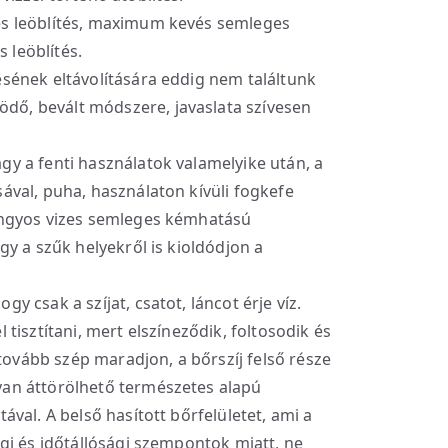
es leöblítés, maximum kevés semleges
 leöblítés.
sének eltávolítására eddig nem találtunk
ő, bevált módszere, javaslata szívesen
gy a fenti használatok valamelyike után, a
ával, puha, használaton kívüli fogkefe
langyos vizes semleges kémhatású
gy a szűk helyekről is kioldódjon a
gy csak a szíjat, csatot, láncot érje víz.
 tisztítani, mert elszíneződik, foltosodik és
vább szép maradjon, a bőrszíj felső része
yan áttörölhető természetes alapú
ával. A belső hasított bőrfelületet, ami a
égi és időtállósági szempontok miatt, ne