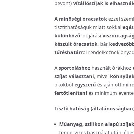
bevont)
vízállószíjak is elhaszná
A minőségi óracsatok
ezzel szem
tisztíthatóságuk miatt sokkal
egés
különböző
időjárási
viszontagsá
készült óracsatok
, bár
kedvezőbb
tűréshatár
ral rendelkeznek anya
A
sportoláshoz
használt órákhoz
szíjat választani
, mivel
könnyűek,
okokból
egyszerű
és ajánlott min
fertőtleníteni
és minimum évente 
Tisztíthatóság (általánosságban
Műanyag, szilikon alapú szíja
tengervizes használat után, édes