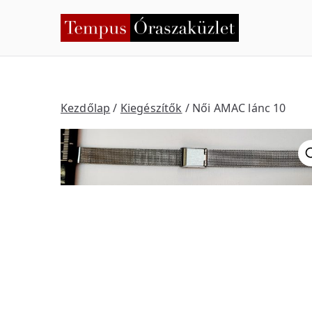
Skip
to
Temp
Nyíregyháza
content
Kezdőlap
/
Kiegészítők
/ Női AMAC lánc 10