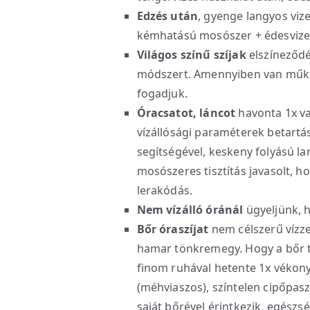
Edzés után
, gyenge langyos viz
kémhatású mosószer + édesvizes
Világos színű szíjak
elszíneződé
módszert. Amennyiben van működ
fogadjuk.
Óracsatot, láncot
havonta 1x va
vízállósági paraméterek betartás
segítségével, keskeny folyású 
mosószeres tisztítás javasolt, ho
lerakódás.
Nem vízálló óránál
ügyeljünk, ho
Bőr óraszíjat
nem célszerű vízzel
hamar tönkremegy. Hogy a bőr to
finom ruhával hetente 1x vékon
(méhviaszos), színtelen cipőpaszt
saját bőrével érintkezik, egészs