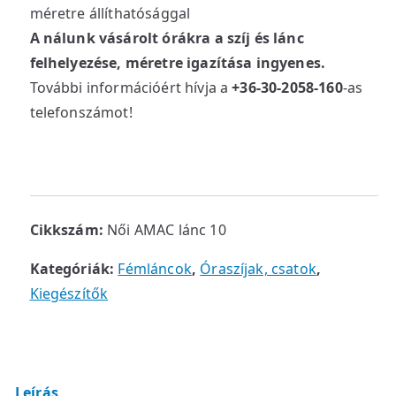
méretre állíthatósággal
A nálunk vásárolt órákra a szíj és lánc
felhelyezése, méretre igazítása ingyenes.
További információért hívja a
+36-30-2058-160
-as
telefonszámot!
Cikkszám:
Női AMAC lánc 10
Kategóriák:
Fémláncok
,
Óraszíjak, csatok
,
Kiegészítők
Leírás