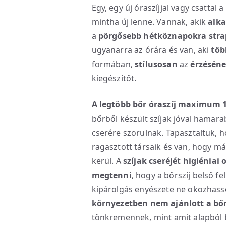
Egy, egy új óraszíjjal vagy csattal a
mintha új lenne. Vannak, akik
alka
a
pörgősebb hétköznapokra stra
ugyanarra az órára és van, aki
töb
formában,
stílusosan
az
érzésén
kiegészítőt.
A legtöbb bőr óraszíj maximum 1
bőrből készült szíjak jóval hamar
cserére szorulnak. Tapasztaltuk, 
ragasztott társaik és van, hogy má
kerül. A
szíjak cseréjét higiéniai
megtenni
, hogy a bőrszíj belső f
kipárolgás enyészete ne okozhasso
környezetben nem ajánlott a bőr
tönkremennek, mint amit alapból 