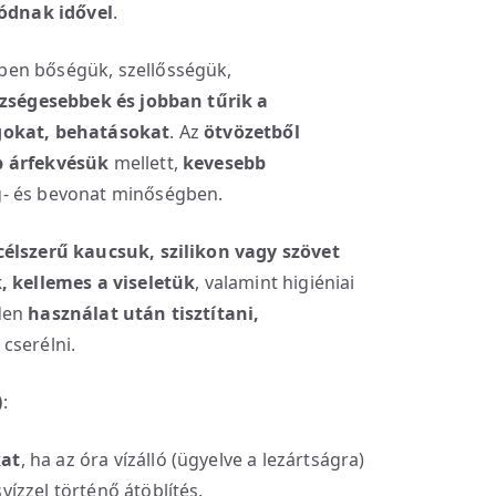
lódnak idővel
.
ben bőségük, szellősségük,
zségesebbek
és jobban tűrik a
gokat, behatásokat
. Az
ötvözetből
 árfekvésük
mellett,
kevesebb
g- és bevonat minőségben.
célszerű kaucsuk, szilikon vagy szövet
 kellemes a viseletük
, valamint higiéniai
den
használat után
tisztítani,
cserélni.
)
:
kat
, ha az óra vízálló (ügyelve a lezártságra)
vízzel történő átöblítés.