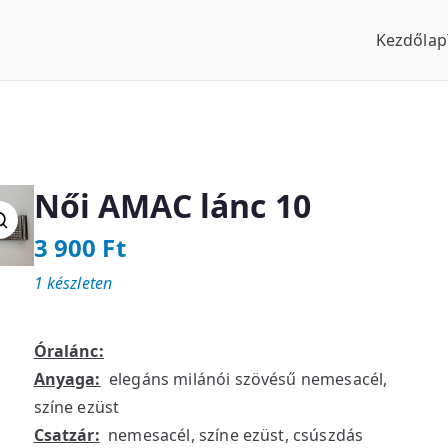
Kezdőlap
us Óraszaküzlet
Női AMAC lánc 10
3 900
Ft
1 készleten
Óralánc:
Anyaga:
elegáns milánói szövésű nemesacél,
színe ezüst
Csatzár:
nemesacél, színe ezüst, csúszdás