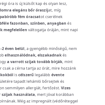
 régi óra is új külsőt kap és olyan lesz,
lomra elegáns bőr óraszíj
at, míg
pabíróbb fém óracsat
ot cserélnek
bféle fazonban, színben, anyagban
és
ek megfelelően
váltogatja óráján, mint napi
-2 éven belül
, a gyengébb minőségű, nem
abb
elhasználódnak, elszakadnak
és
hogy
a varrott szíjak tovább bírják
, mint
r csak a cérna tartja az órát, mire hozzánk
 okokból
is
célszerű
legalább
évente
elületére tapadt lehámló bőrsejtek és
n semmilyen allergiát, fertőzést.
Vizes
 szíjak használata
, mert jóval korábban
bírnának. Még az impregnált (védőréteggel