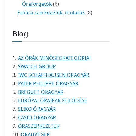
é
t
t
6
r
0
m
m
Óraforgatók
6
k
e
e
t
m
t
é
é
8
Falióra szerkezetek, mutatók
8
r
r
e
é
e
k
k
t
m
m
r
k
r
e
Blog
é
é
m
m
r
k
k
é
é
m
k
k
é
AZ ÓRÁK MINŐSÉGKATEGÓRIÁI
k
SWATCH GROUP
IWC SCHAFFHAUSEN ÓRAGYÁR
PATEK PHILIPPE ÓRAGYÁR
BREGUET ÓRAGYÁR
EURÓPAI ÓRAIPAR FEJLŐDÉSE
SEIKO ÓRAGYÁR
CASIO ÓRAGYÁR
ÓRASZERKEZETEK
ÓRAÜVEGEK