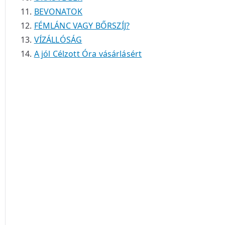
BEVONATOK
FÉMLÁNC VAGY BŐRSZÍJ?
VÍZÁLLÓSÁG
A jól Célzott Óra vásárlásért