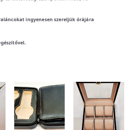
raláncokat ingyenesen szereljük órájára
gészítővel.