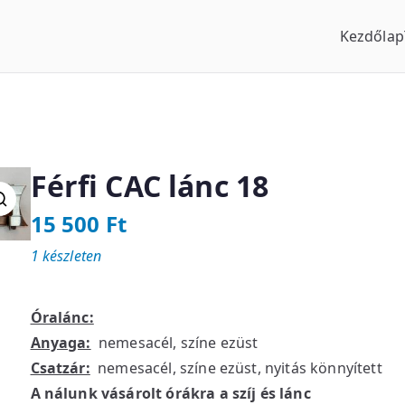
Kezdőlap
us Óraszaküzlet
Férfi CAC lánc 18
15 500
Ft
1 készleten
Óralánc:
Anyaga:
nemesacél, színe ezüst
Csatzár:
nemesacél, színe ezüst, nyitás könnyített
A nálunk vásárolt órákra a szíj és lánc