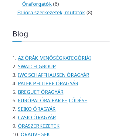
é
t
t
6
r
0
m
m
Óraforgatók
6
k
e
e
t
m
t
é
é
8
Falióra szerkezetek, mutatók
8
r
r
e
é
e
k
k
t
m
m
r
k
r
e
Blog
é
é
m
m
r
k
k
é
é
m
k
k
é
AZ ÓRÁK MINŐSÉGKATEGÓRIÁI
k
SWATCH GROUP
IWC SCHAFFHAUSEN ÓRAGYÁR
PATEK PHILIPPE ÓRAGYÁR
BREGUET ÓRAGYÁR
EURÓPAI ÓRAIPAR FEJLŐDÉSE
SEIKO ÓRAGYÁR
CASIO ÓRAGYÁR
ÓRASZERKEZETEK
ÓRAÜVEGEK