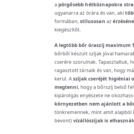
a
pörgősebb hétköznapokra stra
ugyanarra az órára és van, aki
töb
formában,
stílusosan
az
érzésén
kiegészítőt.
A legtöbb bőr óraszíj maximum 1
bőrből készült szíjak jóval hamar
cserére szorulnak. Tapasztaltuk, 
ragasztott társaik és van, hogy má
kerül. A
szíjak cseréjét higiéniai
megtenni
, hogy a bőrszíj belső f
kipárolgás enyészete ne okozhasso
környezetben nem ajánlott a bőr
tönkremennek, mint amit alapból 
bevont)
vízállószíjak is elhaszná