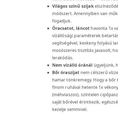
Világos színű szíjak
elszíneződé
módszert. Amennyiben van működ
fogadjuk.
Óracsatot, láncot
havonta 1x va
vízállósági paraméterek betartás
segítségével, keskeny folyású 
mosószeres tisztítás javasolt, ho
lerakódás.
Nem vízálló óránál
ügyeljünk, ho
Bőr óraszíjat
nem célszerű vízzel
hamar tönkremegy. Hogy a bőr to
finom ruhával hetente 1x vékon
(méhviaszos), színtelen cipőpaszt
saját bőrével érintkezik, egészs
kezelje semmivel.