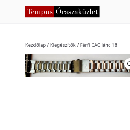
Skip
to
Temp
Nyíregyháza
content
Kezdőlap
/
Kiegészítők
/ Férfi CAC lánc 18