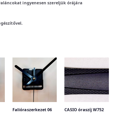
raláncokat ingyenesen szereljük órájára
gészítővel.
Falióraszerkezet 06
CASIO óraszíj W752