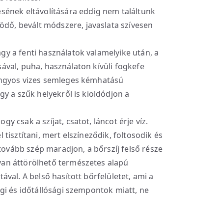
sének eltávolítására eddig nem találtunk
ő, bevált módszere, javaslata szívesen
gy a fenti használatok valamelyike után, a
ával, puha, használaton kívüli fogkefe
langyos vizes semleges kémhatású
gy a szűk helyekről is kioldódjon a
gy csak a szíjat, csatot, láncot érje víz.
 tisztítani, mert elszíneződik, foltosodik és
vább szép maradjon, a bőrszíj felső része
yan áttörölhető természetes alapú
ával. A belső hasított bőrfelületet, ami a
égi és időtállósági szempontok miatt, ne