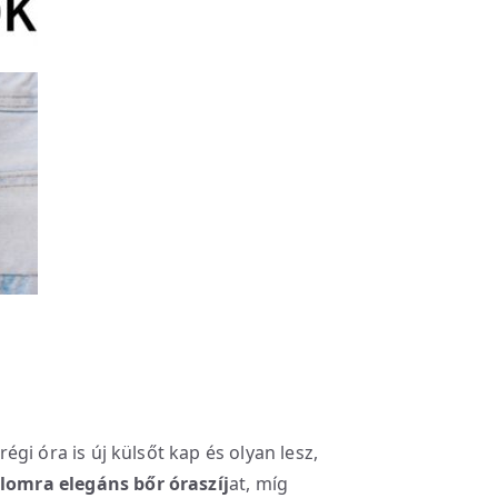
 régi óra is új külsőt kap és olyan lesz,
lomra elegáns bőr óraszíj
at, míg