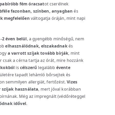
pabíróbb fém óracsat
ot cserélnek
bféle fazonban, színben, anyagban
és
ek megfelelően
váltogatja óráján, mint napi
-2 éven belül
, a gyengébb minőségű, nem
abb
elhasználódnak, elszakadnak
és
hogy
a varrott szíjak tovább bírják
, mint
r csak a cérna tartja az órát, mire hozzánk
 okokból
is
célszerű
legalább
évente
elületére tapadt lehámló bőrsejtek és
n semmilyen allergiát, fertőzést.
Vizes
 szíjak használata
, mert jóval korábban
bírnának. Még az impregnált (védőréteggel
lódnak idővel
.