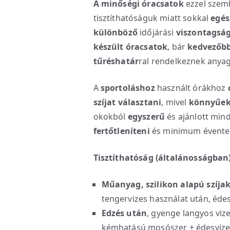
A minőségi óracsatok
ezzel szem
tisztíthatóságuk miatt sokkal
egés
különböző
időjárási
viszontagsá
készült óracsatok
, bár
kedvezőbb
tűréshatár
ral rendelkeznek anya
A
sportoláshoz
használt órákhoz
szíjat választani
, mivel
könnyűek,
okokból
egyszerű
és ajánlott min
fertőtleníteni
és minimum évente 
Tisztíthatóság (általánosságban
Műanyag, szilikon alapú szíja
tengervizes használat után, édes
Edzés után
, gyenge langyos viz
kémhatású mosószer + édesvizes