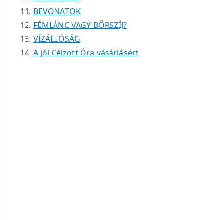
BEVONATOK
FÉMLÁNC VAGY BŐRSZÍJ?
VÍZÁLLÓSÁG
A jól Célzott Óra vásárlásért