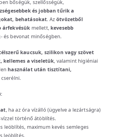
ben bőségük, szellősségük,
zségesebbek
és jobban tűrik a
gokat, behatásokat
. Az
ötvözetből
 árfekvésük
mellett,
kevesebb
g- és bevonat minőségben.
célszerű kaucsuk, szilikon vagy szövet
 kellemes a viseletük
, valamint higiéniai
den
használat után
tisztítani,
cserélni.
)
:
kat
, ha az óra vízálló (ügyelve a lezártságra)
vízzel történő átöblítés.
es leöblítés, maximum kevés semleges
 leöblítés.