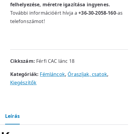
felhelyezése, méretre igazítása ingyenes.
További információért hívja a
+36-30-2058-160
-as
telefonszámot!
Cikkszám:
Férfi CAC lánc 18
Kategóriák:
Fémláncok
,
Óraszíjak, csatok
,
Kiegészítők
Leírás