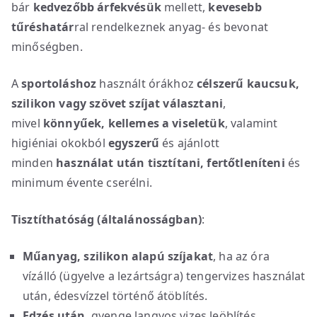
bár
kedvezőbb árfekvésük
mellett,
kevesebb
tűréshatár
ral rendelkeznek anyag- és bevonat
minőségben.
A
sportoláshoz
használt órákhoz
célszerű kaucsuk,
szilikon vagy szövet szíjat választani
,
mivel
könnyűek, kellemes a viseletük
, valamint
higiéniai okokból
egyszerű
és ajánlott
minden
használat után
tisztítani, fertőtleníteni
és
minimum évente cserélni.
Tisztíthatóság (általánosságban)
:
Műanyag, szilikon alapú szíjakat
, ha az óra
vízálló (ügyelve a lezártságra) tengervizes használat
után, édesvízzel történő átöblítés.
Edzés után
, gyenge langyos vizes leöblítés,