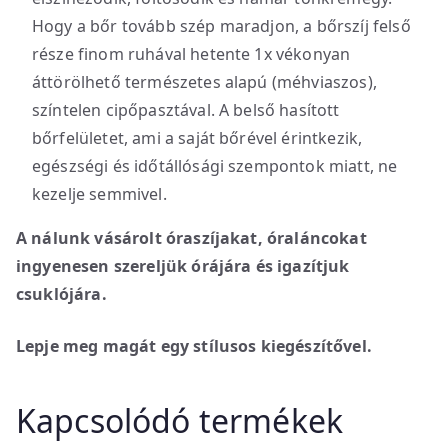
Hogy a bőr tovább szép maradjon, a bőrszíj felső
része finom ruhával hetente 1x vékonyan
áttörölhető természetes alapú (méhviaszos),
színtelen cipőpasztával. A belső hasított
bőrfelületet, ami a saját bőrével érintkezik,
egészségi és időtállósági szempontok miatt, ne
kezelje semmivel.
A nálunk vásárolt óraszíjakat, óraláncokat
ingyenesen szereljük órájára és igazítjuk
csuklójára.
Lepje meg magát egy stílusos kiegészítővel.
Kapcsolódó termékek