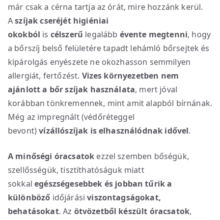
már csak a cérna tartja az órát, mire hozzánk kerül.
A
szíjak cseréjét higiéniai
okokból
is
célszerű
legalább
évente megtenni
, hogy
a bőrszíj belső felületére tapadt lehámló bőrsejtek és
kipárolgás enyészete ne okozhasson semmilyen
allergiát, fertőzést.
Vizes környezetben nem
ajánlott a bőr szíjak használata
, mert jóval
korábban tönkremennek, mint amit alapból bírnának.
Még az impregnált (védőréteggel
bevont)
vízállószíjak is elhasználódnak idővel
.
A minőségi óracsatok
ezzel szemben bőségük,
szellősségük, tisztíthatóságuk miatt
sokkal
egészségesebbek
és jobban tűrik a
különböző
időjárási
viszontagságokat,
behatásokat
. Az
ötvözetből készült óracsatok
,