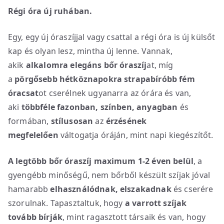
Régi óra új ruhában.
Egy, egy új óraszíjjal vagy csattal a régi óra is új külsőt
kap és olyan lesz, mintha új lenne. Vannak,
akik
alkalomra elegáns bőr óraszíj
at, míg
a
pörgősebb hétköznapokra strapabíróbb fém
óracsat
ot cserélnek ugyanarra az órára és van,
aki
többféle fazonban, színben, anyagban
és
formában,
stílusosan
az
érzésének
megfelelően
váltogatja óráján, mint napi kiegészítőt.
A legtöbb bőr óraszíj maximum 1-2 éven belül
, a
gyengébb minőségű, nem bőrből készült szíjak jóval
hamarabb
elhasználódnak, elszakadnak
és cserére
szorulnak. Tapasztaltuk, hogy
a varrott szíjak
tovább bírják
, mint ragasztott társaik és van, hogy