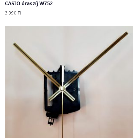
CASIO óraszíj W752
3 990
Ft