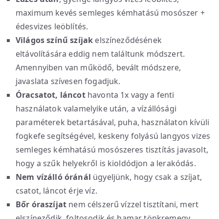
maximum kevés semleges kémhatású mosószer +
édesvizes leöblítés.
Világos színű szíjak
elszíneződésének
eltávolítására eddig nem találtunk módszert.
Amennyiben van működő, bevált módszere,
javaslata szívesen fogadjuk.
Óracsatot, láncot
havonta 1x vagy a fenti
használatok valamelyike után, a vízállósági
paraméterek betartásával, puha, használaton kívüli
fogkefe segítségével, keskeny folyású langyos vizes
semleges kémhatású mosószeres tisztítás javasolt,
hogy a szűk helyekről is kioldódjon a lerakódás.
Nem vízálló óránál
ügyeljünk, hogy csak a szíjat,
csatot, láncot érje víz.
Bőr óraszíjat
nem célszerű vízzel tisztítani, mert
elszíneződik, foltosodik és hamar tönkremegy.