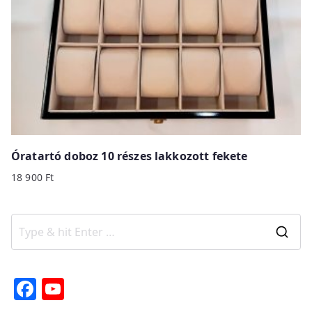
Óratartó doboz 10 részes lakkozott fekete
18 900
Ft
S
e
a
F
Y
r
a
o