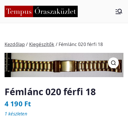
Skip
to
Tempus
Nyíregyháza
content
Órasza
küzlet
Kezdőlap
/
Kiegészítők
/ Fémlánc 020 férfi 18
Fémlánc 020 férfi 18
4 190
Ft
1 készleten