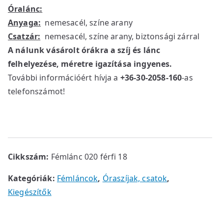
Óralánc:
Anyaga:
nemesacél, színe arany
Csatzár:
nemesacél, színe arany, biztonsági zárral
A nálunk vásárolt órákra a szíj és lánc
felhelyezése, méretre igazítása ingyenes.
További információért hívja a
+36-30-2058-160
-as
telefonszámot!
Cikkszám:
Fémlánc 020 férfi 18
Kategóriák:
Fémláncok
,
Óraszíjak, csatok
,
Kiegészítők