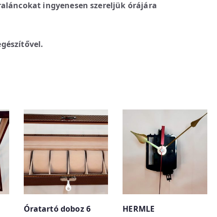
raláncokat ingyenesen szereljük órájára
gészítővel.
Óratartó doboz 6
HERMLE