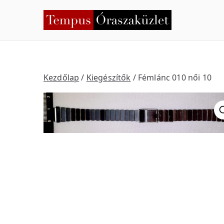
Skip
to
Temp
Nyíregyháza
content
Kezdőlap
/
Kiegészítők
/ Fémlánc 010 női 10