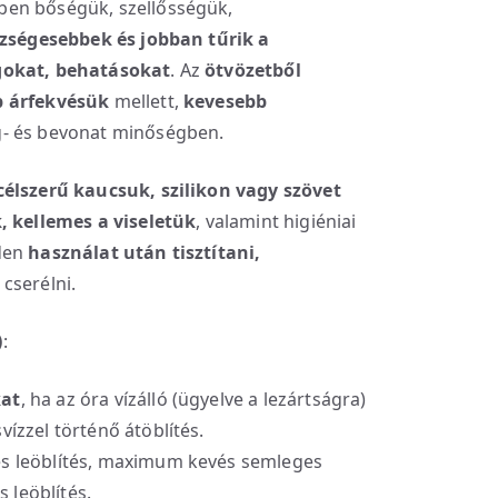
ben bőségük, szellősségük,
zségesebbek
és jobban tűrik a
gokat, behatásokat
. Az
ötvözetből
 árfekvésük
mellett,
kevesebb
g- és bevonat minőségben.
célszerű kaucsuk, szilikon vagy szövet
 kellemes a viseletük
, valamint higiéniai
den
használat után
tisztítani,
cserélni.
)
:
kat
, ha az óra vízálló (ügyelve a lezártságra)
vízzel történő átöblítés.
es leöblítés, maximum kevés semleges
 leöblítés.