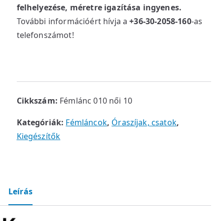
felhelyezése, méretre igazítása ingyenes.
További információért hívja a
+36-30-2058-160
-as
telefonszámot!
Cikkszám:
Fémlánc 010 női 10
Kategóriák:
Fémláncok
,
Óraszíjak, csatok
,
Kiegészítők
Leírás