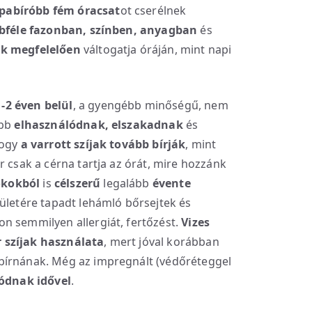
pabíróbb fém óracsat
ot cserélnek
bféle fazonban, színben, anyagban
és
ek megfelelően
váltogatja óráján, mint napi
-2 éven belül
, a gyengébb minőségű, nem
abb
elhasználódnak, elszakadnak
és
hogy
a varrott szíjak tovább bírják
, mint
r csak a cérna tartja az órát, mire hozzánk
 okokból
is
célszerű
legalább
évente
elületére tapadt lehámló bőrsejtek és
n semmilyen allergiát, fertőzést.
Vizes
 szíjak használata
, mert jóval korábban
bírnának. Még az impregnált (védőréteggel
lódnak idővel
.