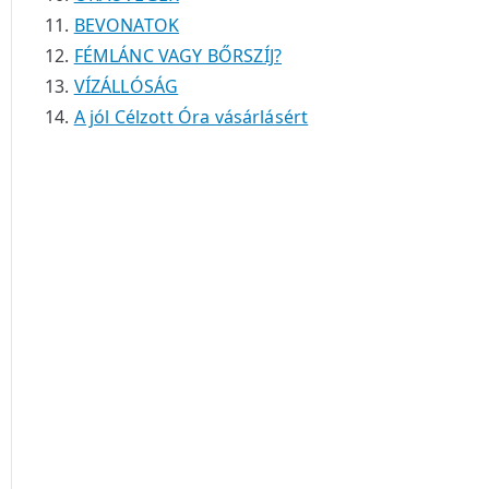
BEVONATOK
FÉMLÁNC VAGY BŐRSZÍJ?
VÍZÁLLÓSÁG
A jól Célzott Óra vásárlásért