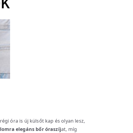
 régi óra is új külsőt kap és olyan lesz,
lomra elegáns bőr óraszíj
at, míg