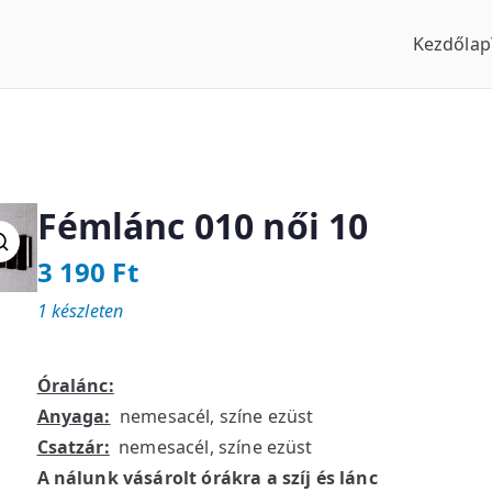
Kezdőlap
us Óraszaküzlet
Fémlánc 010 női 10
3 190
Ft
1 készleten
Óralánc:
Anyaga:
nemesacél, színe ezüst
Csatzár:
nemesacél, színe ezüst
A nálunk vásárolt órákra a szíj és lánc