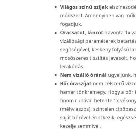
Világos színű szíjak
elszíneződé
módszert. Amennyiben van működ
fogadjuk.
Óracsatot, láncot
havonta 1x va
vízállósági paraméterek betartás
segítségével, keskeny folyású 
mosószeres tisztítás javasolt, ho
lerakódás.
Nem vízálló óránál
ügyeljünk, ho
Bőr óraszíjat
nem célszerű vízzel
hamar tönkremegy. Hogy a bőr to
finom ruhával hetente 1x vékon
(méhviaszos), színtelen cipőpaszt
saját bőrével érintkezik, egészs
kezelje semmivel.