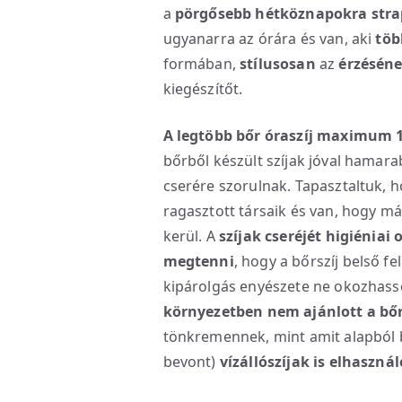
a
pörgősebb hétköznapokra stra
ugyanarra az órára és van, aki
töb
formában,
stílusosan
az
érzésén
kiegészítőt.
A legtöbb bőr óraszíj maximum 1
bőrből készült szíjak jóval hamar
cserére szorulnak. Tapasztaltuk, 
ragasztott társaik és van, hogy má
kerül. A
szíjak cseréjét higiéniai
megtenni
, hogy a bőrszíj belső f
kipárolgás enyészete ne okozhasso
környezetben nem ajánlott a bőr
tönkremennek, mint amit alapból 
bevont)
vízállószíjak is elhaszná