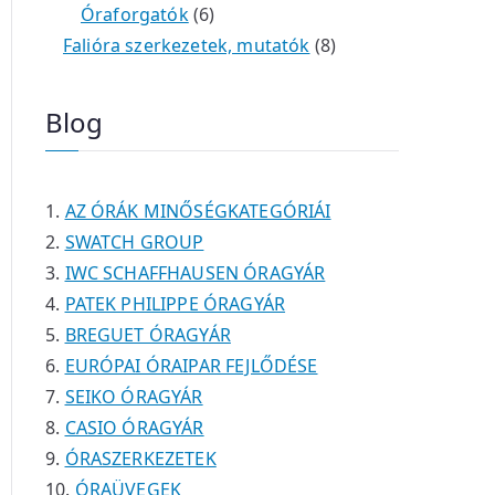
é
t
t
6
r
0
m
m
Óraforgatók
6
k
e
e
t
m
t
é
é
8
Falióra szerkezetek, mutatók
8
r
r
e
é
e
k
k
t
m
m
r
k
r
e
Blog
é
é
m
m
r
k
k
é
é
m
k
k
é
AZ ÓRÁK MINŐSÉGKATEGÓRIÁI
k
SWATCH GROUP
IWC SCHAFFHAUSEN ÓRAGYÁR
PATEK PHILIPPE ÓRAGYÁR
BREGUET ÓRAGYÁR
EURÓPAI ÓRAIPAR FEJLŐDÉSE
SEIKO ÓRAGYÁR
CASIO ÓRAGYÁR
ÓRASZERKEZETEK
ÓRAÜVEGEK