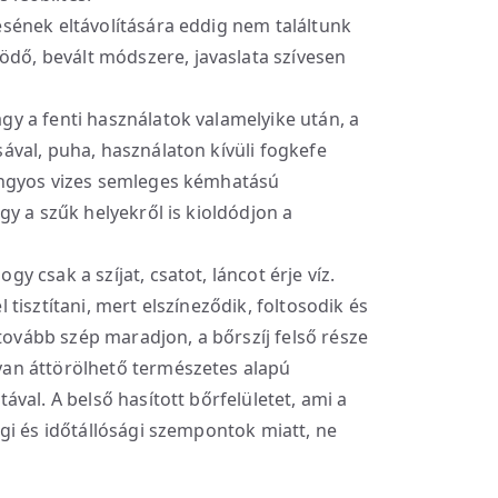
sének eltávolítására eddig nem találtunk
ő, bevált módszere, javaslata szívesen
gy a fenti használatok valamelyike után, a
ával, puha, használaton kívüli fogkefe
langyos vizes semleges kémhatású
gy a szűk helyekről is kioldódjon a
gy csak a szíjat, csatot, láncot érje víz.
 tisztítani, mert elszíneződik, foltosodik és
vább szép maradjon, a bőrszíj felső része
yan áttörölhető természetes alapú
ával. A belső hasított bőrfelületet, ami a
égi és időtállósági szempontok miatt, ne