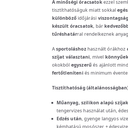
A minőségi óracsatok
ezzel szem
tisztíthatóságuk miatt sokkal
egés
különböző
időjárási
viszontagsá
készült óracsatok
, bár
kedvezőbb
tűréshatár
ral rendelkeznek anya
A
sportoláshoz
használt órákhoz
szíjat választani
, mivel
könnyűek,
okokból
egyszerű
és ajánlott min
fertőtleníteni
és minimum évente 
Tisztíthatóság (általánosságban
Műanyag, szilikon alapú szíja
tengervizes használat után, édes
Edzés után
, gyenge langyos viz
kémhatású mosószer + édesvizes