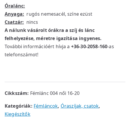
Óralánc:
Anyaga:
rugós nemesacél, színe ezüst
Csatzár:
nincs
A nálunk vásárolt órákra a szíj és lánc
felhelyezése, méretre igazítása ingyenes.
További információért hívja a
+36-30-2058-160
-as
telefonszámot!
Cikkszám:
Fémlánc 004 női 16-20
Kategóriák:
Fémláncok
,
Óraszíjak, csatok
,
Kiegészítők