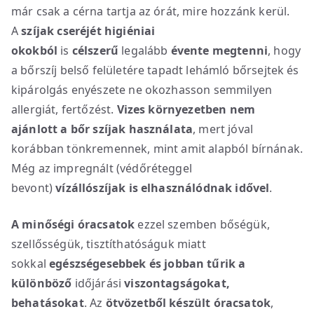
már csak a cérna tartja az órát, mire hozzánk kerül.
A
szíjak cseréjét higiéniai
okokból
is
célszerű
legalább
évente megtenni
, hogy
a bőrszíj belső felületére tapadt lehámló bőrsejtek és
kipárolgás enyészete ne okozhasson semmilyen
allergiát, fertőzést.
Vizes környezetben nem
ajánlott a bőr szíjak használata
, mert jóval
korábban tönkremennek, mint amit alapból bírnának.
Még az impregnált (védőréteggel
bevont)
vízállószíjak is elhasználódnak idővel
.
A minőségi óracsatok
ezzel szemben bőségük,
szellősségük, tisztíthatóságuk miatt
sokkal
egészségesebbek
és jobban tűrik a
különböző
időjárási
viszontagságokat,
behatásokat
. Az
ötvözetből készült óracsatok
,