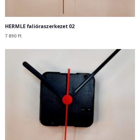
HERMLE falióraszerkezet 02
7 890
Ft