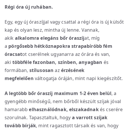
Régi óra új ruhában.
Egy, egy új óraszíjjal vagy csattal a régi óra is új külsőt
kap és olyan lesz, mintha új lenne. Vannak,
akik
alkalomra elegáns bőr óraszíj
at, míg
a
pörgősebb hétköznapokra strapabíróbb fém
óracsat
ot cserélnek ugyanarra az órára és van,
aki
többféle fazonban, színben, anyagban
és
formában,
stílusosan
az
érzésének
megfelelően
váltogatja óráján, mint napi kiegészítőt.
A legtöbb bőr óraszíj maximum 1-2 éven belül
, a
gyengébb minőségű, nem bőrből készült szíjak jóval
hamarabb
elhasználódnak, elszakadnak
és cserére
szorulnak. Tapasztaltuk, hogy
a varrott szíjak
tovább bírják
, mint ragasztott társaik és van, hogy