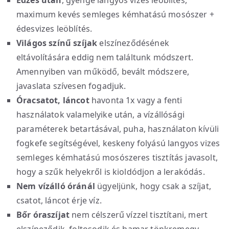
maximum kevés semleges kémhatású mosószer +
édesvizes leöblítés.
Világos színű szíjak
elszíneződésének
eltávolítására eddig nem találtunk módszert.
Amennyiben van működő, bevált módszere,
javaslata szívesen fogadjuk.
Óracsatot, láncot
havonta 1x vagy a fenti
használatok valamelyike után, a vízállósági
paraméterek betartásával, puha, használaton kívüli
fogkefe segítségével, keskeny folyású langyos vizes
semleges kémhatású mosószeres tisztítás javasolt,
hogy a szűk helyekről is kioldódjon a lerakódás.
Nem vízálló óránál
ügyeljünk, hogy csak a szíjat,
csatot, láncot érje víz.
Bőr óraszíjat
nem célszerű vízzel tisztítani, mert
elszíneződik, foltosodik és hamar tönkremegy.