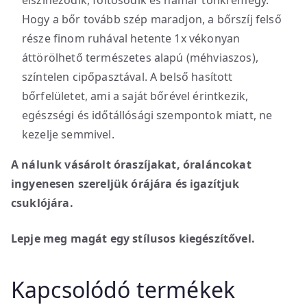
Hogy a bőr tovább szép maradjon, a bőrszíj felső
része finom ruhával hetente 1x vékonyan
áttörölhető természetes alapú (méhviaszos),
színtelen cipőpasztával. A belső hasított
bőrfelületet, ami a saját bőrével érintkezik,
egészségi és időtállósági szempontok miatt, ne
kezelje semmivel.
A nálunk vásárolt óraszíjakat, óraláncokat
ingyenesen szereljük órájára és igazítjuk
csuklójára.
Lepje meg magát egy stílusos kiegészítővel.
Kapcsolódó termékek