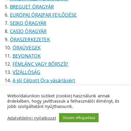
BREGUET ÓRAGYÁR
EURÓPAI ÓRAIPAR FEJLŐDÉSE
SEIKO ÓRAGYÁR
CASIO ÓRAGYÁR
ÓRASZERKEZETEK
ÓRAÜVEGEK
BEVONATOK
FÉMLÁNC VAGY BŐRSZÍJ?
VÍZÁLLÓSÁG
A jól Célzott Óra vásárlásért
Weboldalunkon sütiket (cookie) használunk annak
érdekében, hogy javíthassuk a felhasználói élményt, és
jobb szolgáltatást nyújthassunk.
Copyright © 2026
Tempus Óraszaküzlet
.
Adatkezelési
Adatvédelmi nyilatkozat
Összes elfogadása
tájékoztató