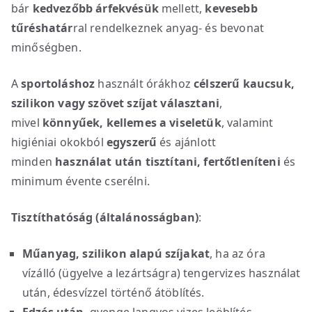
bár
kedvezőbb árfekvésük
mellett,
kevesebb
tűréshatár
ral rendelkeznek anyag- és bevonat
minőségben.
A
sportoláshoz
használt órákhoz
célszerű kaucsuk,
szilikon vagy szövet szíjat választani
,
mivel
könnyűek, kellemes a viseletük
, valamint
higiéniai okokból
egyszerű
és ajánlott
minden
használat után
tisztítani, fertőtleníteni
és
minimum évente cserélni.
Tisztíthatóság (általánosságban)
:
Műanyag, szilikon alapú szíjakat
, ha az óra
vízálló (ügyelve a lezártságra) tengervizes használat
után, édesvízzel történő átöblítés.
Edzés után
, gyenge langyos vizes leöblítés,