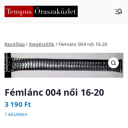
Skip
to
Tempus
Nyíregyháza
content
Órasza
küzlet
Kezdőlap
/
Kiegészítők
/ Fémlánc 004 női 16-20
Fémlánc 004 női 16-20
3 190
Ft
1 készleten