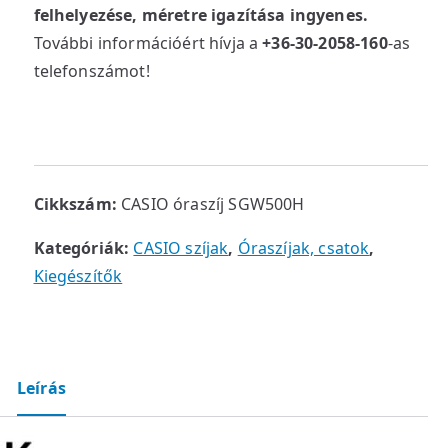
felhelyezése, méretre igazítása ingyenes.
További információért hívja a
+36-30-2058-160
-as
telefonszámot!
Cikkszám:
CASIO óraszíj SGW500H
Kategóriák:
CASIO szíjak
,
Óraszíjak, csatok
,
Kiegészítők
Leírás