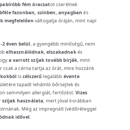
pabíróbb fém óracsat
ot cserélnek
bféle fazonban, színben, anyagban
és
ek megfelelően
váltogatja óráján, mint napi
-2 éven belül
, a gyengébb minőségű, nem
abb
elhasználódnak, elszakadnak
és
hogy
a varrott szíjak tovább bírják
, mint
r csak a cérna tartja az órát, mire hozzánk
 okokból
is
célszerű
legalább
évente
elületére tapadt lehámló bőrsejtek és
n semmilyen allergiát, fertőzést.
Vizes
 szíjak használata
, mert jóval korábban
bírnának. Még az impregnált (védőréteggel
lódnak idővel
.