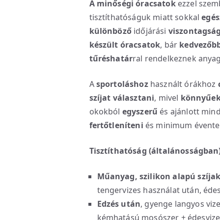
A minőségi óracsatok
ezzel szem
tisztíthatóságuk miatt sokkal
egés
különböző
időjárási
viszontagsá
készült óracsatok
, bár
kedvezőbb
tűréshatár
ral rendelkeznek anya
A
sportoláshoz
használt órákhoz
szíjat választani
, mivel
könnyűek,
okokból
egyszerű
és ajánlott min
fertőtleníteni
és minimum évente 
Tisztíthatóság (általánosságban
Műanyag, szilikon alapú szíja
tengervizes használat után, édes
Edzés után
, gyenge langyos viz
kémhatású mosószer + édesvizes