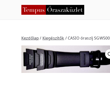
Skip
to
Temp
Nyíregyháza
content
Kezdőlap
/
Kiegészítők
/ CASIO óraszíj SGW50