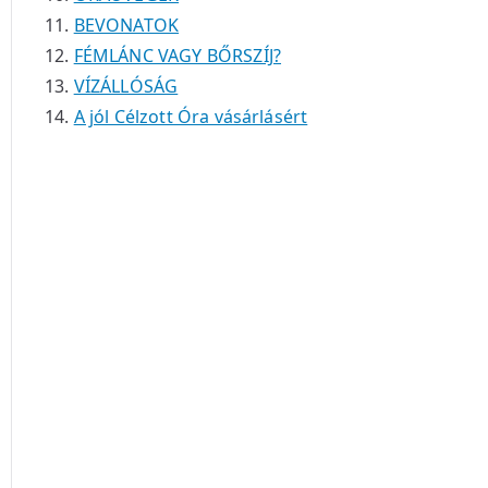
BEVONATOK
FÉMLÁNC VAGY BŐRSZÍJ?
VÍZÁLLÓSÁG
A jól Célzott Óra vásárlásért