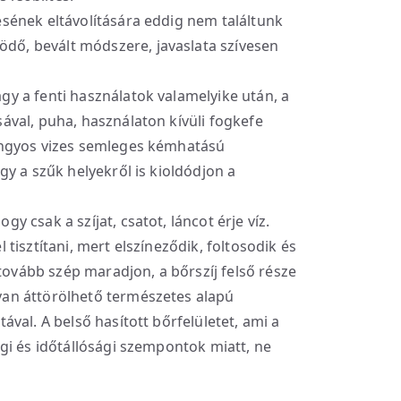
sének eltávolítására eddig nem találtunk
ő, bevált módszere, javaslata szívesen
gy a fenti használatok valamelyike után, a
ával, puha, használaton kívüli fogkefe
langyos vizes semleges kémhatású
gy a szűk helyekről is kioldódjon a
gy csak a szíjat, csatot, láncot érje víz.
 tisztítani, mert elszíneződik, foltosodik és
vább szép maradjon, a bőrszíj felső része
yan áttörölhető természetes alapú
ával. A belső hasított bőrfelületet, ami a
égi és időtállósági szempontok miatt, ne