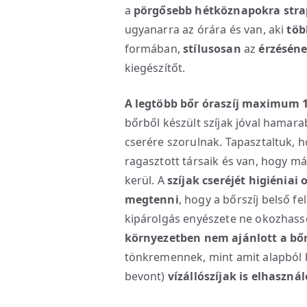
a
pörgősebb hétköznapokra stra
ugyanarra az órára és van, aki
töb
formában,
stílusosan
az
érzésén
kiegészítőt.
A legtöbb bőr óraszíj maximum 1
bőrből készült szíjak jóval hamar
cserére szorulnak. Tapasztaltuk, 
ragasztott társaik és van, hogy má
kerül. A
szíjak cseréjét higiéniai
megtenni
, hogy a bőrszíj belső f
kipárolgás enyészete ne okozhasso
környezetben nem ajánlott a bőr
tönkremennek, mint amit alapból 
bevont)
vízállószíjak is elhaszná