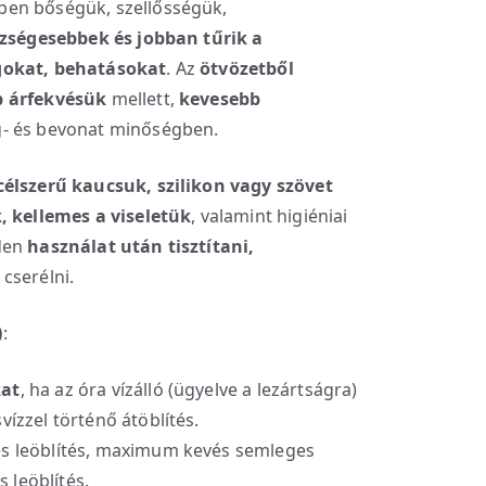
ben bőségük, szellősségük,
zségesebbek
és jobban tűrik a
gokat, behatásokat
. Az
ötvözetből
 árfekvésük
mellett,
kevesebb
g- és bevonat minőségben.
célszerű kaucsuk, szilikon vagy szövet
 kellemes a viseletük
, valamint higiéniai
den
használat után
tisztítani,
cserélni.
)
:
kat
, ha az óra vízálló (ügyelve a lezártságra)
vízzel történő átöblítés.
es leöblítés, maximum kevés semleges
 leöblítés.