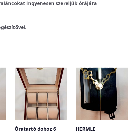
raláncokat ingyenesen szereljük órájára
gészítővel.
Óratartó doboz 6
HERMLE