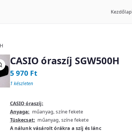
Kezdőlap
us Óraszaküzlet
0H
CASIO óraszíj SGW500H
5 970
Ft
1 készleten
CASIO óraszíj:
Anyaga:
műanyag, színe fekete
Tüskecsat:
műanyag, színe fekete
A nálunk vásárolt órákra a szíj és lánc