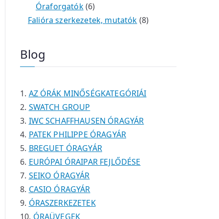
é
t
t
6
r
0
m
m
Óraforgatók
6
k
e
e
t
m
t
é
é
8
Falióra szerkezetek, mutatók
8
r
r
e
é
e
k
k
t
m
m
r
k
r
e
Blog
é
é
m
m
r
k
k
é
é
m
k
k
é
AZ ÓRÁK MINŐSÉGKATEGÓRIÁI
k
SWATCH GROUP
IWC SCHAFFHAUSEN ÓRAGYÁR
PATEK PHILIPPE ÓRAGYÁR
BREGUET ÓRAGYÁR
EURÓPAI ÓRAIPAR FEJLŐDÉSE
SEIKO ÓRAGYÁR
CASIO ÓRAGYÁR
ÓRASZERKEZETEK
ÓRAÜVEGEK