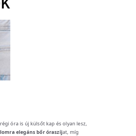
 régi óra is új külsőt kap és olyan lesz,
lomra elegáns bőr óraszíj
at, míg