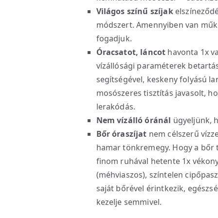
Világos színű szíjak
elszíneződé
módszert. Amennyiben van működ
fogadjuk.
Óracsatot, láncot
havonta 1x va
vízállósági paraméterek betartás
segítségével, keskeny folyású 
mosószeres tisztítás javasolt, ho
lerakódás.
Nem vízálló óránál
ügyeljünk, ho
Bőr óraszíjat
nem célszerű vízzel
hamar tönkremegy. Hogy a bőr to
finom ruhával hetente 1x vékon
(méhviaszos), színtelen cipőpaszt
saját bőrével érintkezik, egészs
kezelje semmivel.