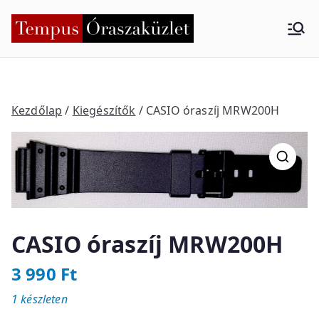
Skip
to
Tempus
Nyíregyháza
content
Órasza
küzlet
Kezdőlap
/
Kiegészítők
/ CASIO óraszíj MRW200H
CASIO óraszíj MRW200H
3 990
Ft
1 készleten