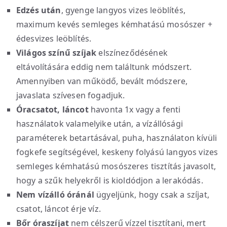
Edzés után
, gyenge langyos vizes leöblítés,
maximum kevés semleges kémhatású mosószer +
édesvizes leöblítés.
Világos színű szíjak
elszíneződésének
eltávolítására eddig nem találtunk módszert.
Amennyiben van működő, bevált módszere,
javaslata szívesen fogadjuk.
Óracsatot, láncot
havonta 1x vagy a fenti
használatok valamelyike után, a vízállósági
paraméterek betartásával, puha, használaton kívüli
fogkefe segítségével, keskeny folyású langyos vizes
semleges kémhatású mosószeres tisztítás javasolt,
hogy a szűk helyekről is kioldódjon a lerakódás.
Nem vízálló óránál
ügyeljünk, hogy csak a szíjat,
csatot, láncot érje víz.
Bőr óraszíjat
nem célszerű vízzel tisztítani, mert