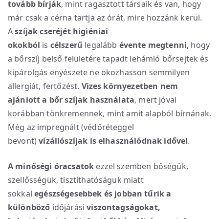
tovább bírják
, mint ragasztott társaik és van, hogy
már csak a cérna tartja az órát, mire hozzánk kerül.
A
szíjak cseréjét higiéniai
okokból
is
célszerű
legalább
évente megtenni
, hogy
a bőrszíj belső felületére tapadt lehámló bőrsejtek és
kipárolgás enyészete ne okozhasson semmilyen
allergiát, fertőzést.
Vizes környezetben nem
ajánlott a bőr szíjak használata
, mert jóval
korábban tönkremennek, mint amit alapból bírnának.
Még az impregnált (védőréteggel
bevont)
vízállószíjak is elhasználódnak idővel
.
A minőségi óracsatok
ezzel szemben bőségük,
szellősségük, tisztíthatóságuk miatt
sokkal
egészségesebbek
és jobban tűrik a
különböző
időjárási
viszontagságokat,