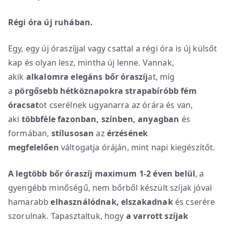
Régi óra új ruhában.
Egy, egy új óraszíjjal vagy csattal a régi óra is új külsőt
kap és olyan lesz, mintha új lenne. Vannak,
akik
alkalomra elegáns bőr óraszíj
at, míg
a
pörgősebb hétköznapokra strapabíróbb fém
óracsat
ot cserélnek ugyanarra az órára és van,
aki
többféle fazonban, színben, anyagban
és
formában,
stílusosan
az
érzésének
megfelelően
váltogatja óráján, mint napi kiegészítőt.
A legtöbb bőr óraszíj maximum 1-2 éven belül
, a
gyengébb minőségű, nem bőrből készült szíjak jóval
hamarabb
elhasználódnak, elszakadnak
és cserére
szorulnak. Tapasztaltuk, hogy
a varrott szíjak