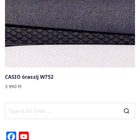
CASIO óraszíj W752
3 990
Ft
S
e
a
F
Y