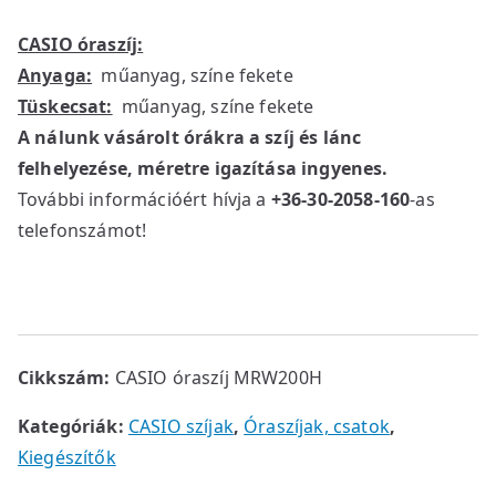
CASIO óraszíj:
Anyaga:
műanyag, színe fekete
Tüskecsat:
műanyag, színe fekete
A nálunk vásárolt órákra a szíj és lánc
felhelyezése, méretre igazítása ingyenes.
További információért hívja a
+36-30-2058-160
-as
telefonszámot!
Cikkszám:
CASIO óraszíj MRW200H
Kategóriák:
CASIO szíjak
,
Óraszíjak, csatok
,
Kiegészítők