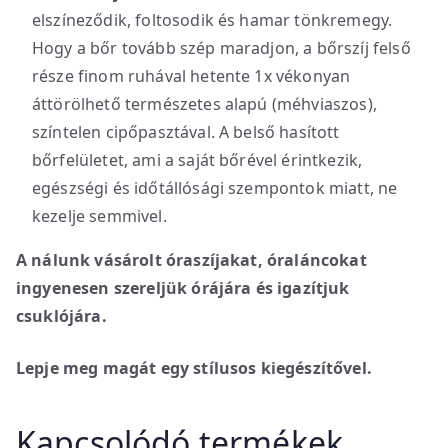
elszíneződik, foltosodik és hamar tönkremegy.
Hogy a bőr tovább szép maradjon, a bőrszíj felső
része finom ruhával hetente 1x vékonyan
áttörölhető természetes alapú (méhviaszos),
színtelen cipőpasztával. A belső hasított
bőrfelületet, ami a saját bőrével érintkezik,
egészségi és időtállósági szempontok miatt, ne
kezelje semmivel.
A nálunk vásárolt óraszíjakat, óraláncokat
ingyenesen szereljük órájára és igazítjuk
csuklójára.
Lepje meg magát egy stílusos kiegészítővel.
Kapcsolódó termékek