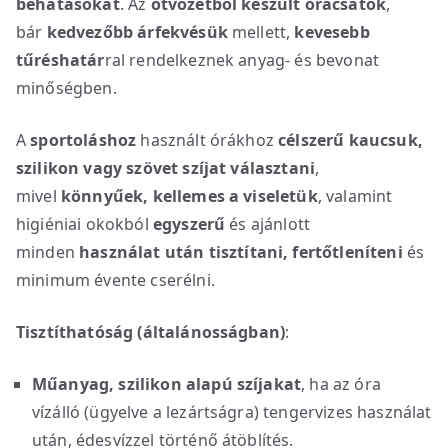
behatásokat
. Az
ötvözetből készült óracsatok
,
bár
kedvezőbb árfekvésük
mellett,
kevesebb
tűréshatár
ral rendelkeznek anyag- és bevonat
minőségben.
A
sportoláshoz
használt órákhoz
célszerű kaucsuk,
szilikon vagy szövet szíjat választani
,
mivel
könnyűek, kellemes a viseletük
, valamint
higiéniai okokból
egyszerű
és ajánlott
minden
használat után
tisztítani, fertőtleníteni
és
minimum évente cserélni.
Tisztíthatóság (általánosságban)
:
Műanyag, szilikon alapú szíjakat
, ha az óra
vízálló (ügyelve a lezártságra) tengervizes használat
után, édesvízzel történő átöblítés.