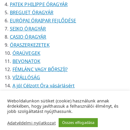
PATEK PHILIPPE ÓRAGYÁR
BREGUET ÓRAGYÁR
EURÓPAI ÓRAIPAR FEJLŐDÉSE
SEIKO ÓRAGYÁR
CASIO ÓRAGYÁR
ÓRASZERKEZETEK
ÓRAÜVEGEK
BEVONATOK
FÉMLÁNC VAGY BŐRSZÍJ?
VÍZÁLLÓSÁG
A jól Célzott Óra vásárlásért
Weboldalunkon sütiket (cookie) használunk annak
érdekében, hogy javíthassuk a felhasználói élményt, és
jobb szolgáltatást nyújthassunk.
Copyright © 2026
Tempus Óraszaküzlet
.
Adatkezelési
Adatvédelmi nyilatkozat
Összes elfogadása
tájékoztató