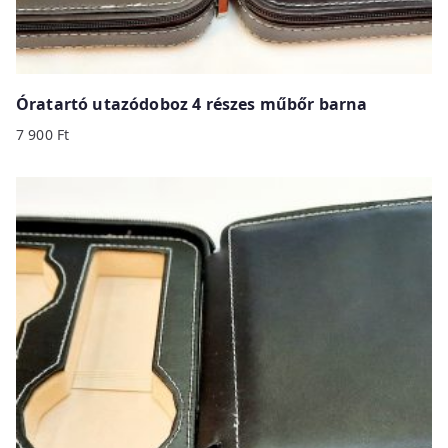
Óratartó utazódoboz 4 részes műbőr barna
7 900
Ft