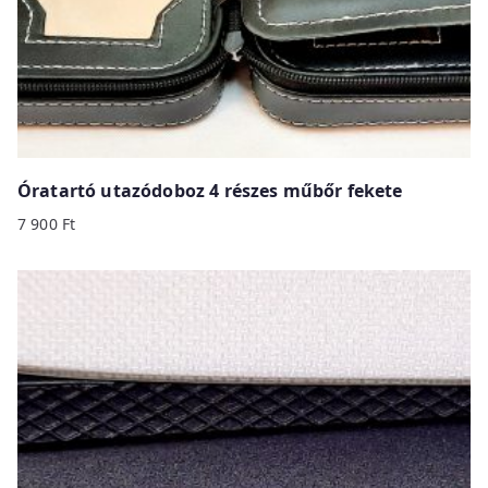
Óratartó utazódoboz 4 részes műbőr fekete
7 900
Ft