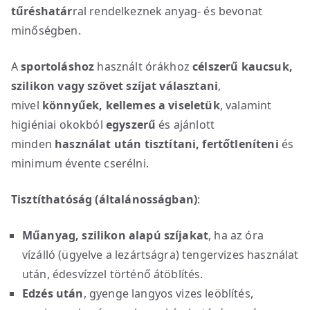
tűréshatár
ral rendelkeznek anyag- és bevonat
minőségben.
A
sportoláshoz
használt órákhoz
célszerű kaucsuk,
szilikon vagy szövet szíjat választani
,
mivel
könnyűek, kellemes a viseletük
, valamint
higiéniai okokból
egyszerű
és ajánlott
minden
használat után
tisztítani, fertőtleníteni
és
minimum évente cserélni.
Tisztíthatóság (általánosságban)
:
Műanyag, szilikon alapú szíjakat
, ha az óra
vízálló (ügyelve a lezártságra) tengervizes használat
után, édesvízzel történő átöblítés.
Edzés után
, gyenge langyos vizes leöblítés,