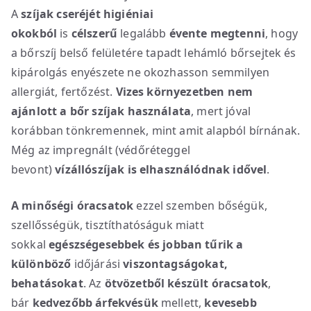
A
szíjak cseréjét higiéniai
okokból
is
célszerű
legalább
évente megtenni
, hogy
a bőrszíj belső felületére tapadt lehámló bőrsejtek és
kipárolgás enyészete ne okozhasson semmilyen
allergiát, fertőzést.
Vizes környezetben nem
ajánlott a bőr szíjak használata
, mert jóval
korábban tönkremennek, mint amit alapból bírnának.
Még az impregnált (védőréteggel
bevont)
vízállószíjak is elhasználódnak idővel
.
A minőségi óracsatok
ezzel szemben bőségük,
szellősségük, tisztíthatóságuk miatt
sokkal
egészségesebbek
és jobban tűrik a
különböző
időjárási
viszontagságokat,
behatásokat
. Az
ötvözetből készült óracsatok
,
bár
kedvezőbb árfekvésük
mellett,
kevesebb