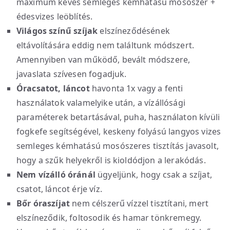
maximum kevés semleges kémhatású mosószer +
édesvizes leöblítés.
Világos színű szíjak
elszíneződésének
eltávolítására eddig nem találtunk módszert.
Amennyiben van működő, bevált módszere,
javaslata szívesen fogadjuk.
Óracsatot, láncot
havonta 1x vagy a fenti
használatok valamelyike után, a vízállósági
paraméterek betartásával, puha, használaton kívüli
fogkefe segítségével, keskeny folyású langyos vizes
semleges kémhatású mosószeres tisztítás javasolt,
hogy a szűk helyekről is kioldódjon a lerakódás.
Nem vízálló óránál
ügyeljünk, hogy csak a szíjat,
csatot, láncot érje víz.
Bőr óraszíjat
nem célszerű vízzel tisztítani, mert
elszíneződik, foltosodik és hamar tönkremegy.