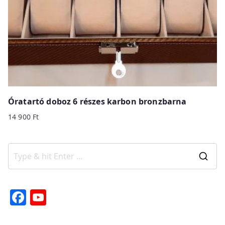
Óratartó doboz 6 részes karbon bronzbarna
14 900
Ft
S
e
a
F
Y
r
a
o
c