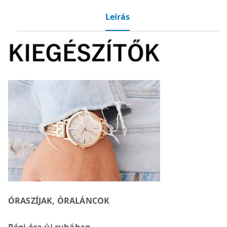
Leírás
ÓRASZÍJAK, ÓRALÁNCOK
Régi óra új ruhában.