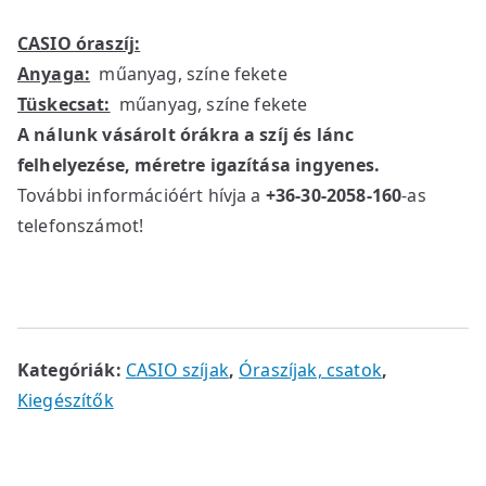
CASIO óraszíj:
Anyaga:
műanyag, színe fekete
Tüskecsat:
műanyag, színe fekete
A nálunk vásárolt órákra a szíj és lánc
felhelyezése, méretre igazítása ingyenes.
További információért hívja a
+36-30-2058-160
-as
telefonszámot!
Kategóriák:
CASIO szíjak
,
Óraszíjak, csatok
,
Kiegészítők