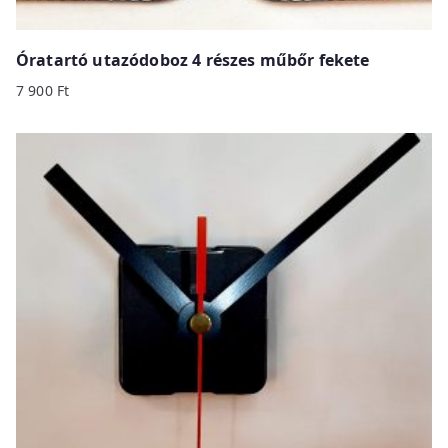
Óratartó utazódoboz 4 részes műbőr fekete
7 900
Ft