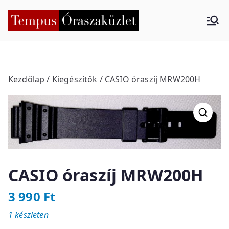
Skip
to
Tempus
Nyíregyháza
content
Órasza
küzlet
Kezdőlap
/
Kiegészítők
/ CASIO óraszíj MRW200H
CASIO óraszíj MRW200H
3 990
Ft
1 készleten