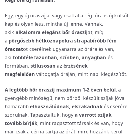
Egy, egy új óraszíjjal vagy csattal a régi óra is új külsőt
kap és olyan lesz, mintha új lenne. Vannak,
akik
alkalomra elegáns bőr óraszíj
at, míg
a
pörgősebb hétköznapokra strapabíróbb fém
óracsat
ot cserélnek ugyanarra az órára és van,
aki
többféle fazonban, színben, anyagban
és
formában,
stílusosan
az
érzésének
megfelelően
váltogatja óráján, mint napi kiegészítőt.
A legtöbb bőr óraszíj maximum 1-2 éven belül
, a
gyengébb minőségű, nem bőrből készült szíjak jóval
hamarabb
elhasználódnak, elszakadnak
és cserére
szorulnak. Tapasztaltuk, hogy
a varrott szíjak
tovább bírják
, mint ragasztott társaik és van, hogy
már csak a cérna tartja az órát, mire hozzánk kerül.