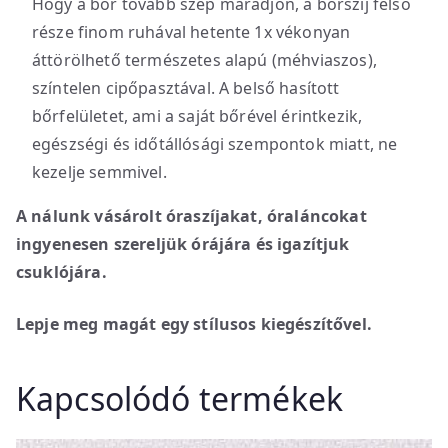
Hogy a bőr tovább szép maradjon, a bőrszíj felső
része finom ruhával hetente 1x vékonyan
áttörölhető természetes alapú (méhviaszos),
színtelen cipőpasztával. A belső hasított
bőrfelületet, ami a saját bőrével érintkezik,
egészségi és időtállósági szempontok miatt, ne
kezelje semmivel.
A nálunk vásárolt óraszíjakat, óraláncokat
ingyenesen szereljük órájára és igazítjuk
csuklójára.
Lepje meg magát egy stílusos kiegészítővel.
Kapcsolódó termékek