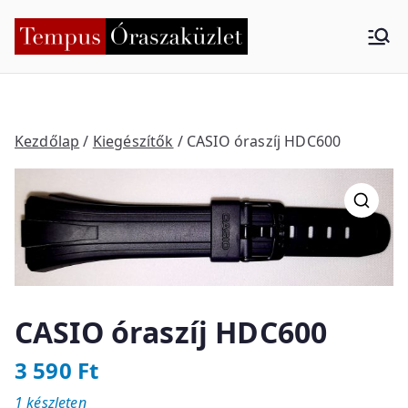
Skip
to
Tempus
Nyíregyháza
content
Órasza
küzlet
Kezdőlap
/
Kiegészítők
/ CASIO óraszíj HDC600
CASIO óraszíj HDC600
3 590
Ft
1 készleten