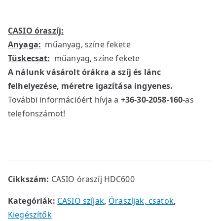
CASIO óraszíj:
Anyaga:
műanyag, színe fekete
Tüskecsat:
műanyag, színe fekete
A nálunk vásárolt órákra a szíj és lánc
felhelyezése, méretre igazítása ingyenes.
További információért hívja a
+36-30-2058-160
-as
telefonszámot!
Cikkszám:
CASIO óraszíj HDC600
Kategóriák:
CASIO szíjak
,
Óraszíjak, csatok
,
Kiegészítők