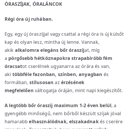
ÓRASZÍJAK, ÓRALÁNCOK
Régi óra új ruhában.
Egy, egy új óraszíjjal vagy csattal a régi óra is új külsőt
kap és olyan lesz, mintha új lenne. Vannak,
akik
alkalomra elegáns bőr óraszíj
at, míg
a
pörgősebb hétköznapokra strapabíróbb fém
óracsat
ot cserélnek ugyanarra az órára és van,
aki
többféle fazonban, színben, anyagban
és
formában,
stílusosan
az
érzésének
megfelelően
váltogatja óráján, mint napi kiegészítőt.
A legtöbb bőr óraszíj maximum 1-2 éven belül
, a
gyengébb minőségű, nem bőrből készült szíjak jóval
hamarabb
elhasználódnak, elszakadnak
és cserére