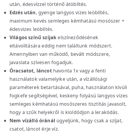
után, édesvízzel történő átöblítés.
Edzés után
, gyenge langyos vizes leöblítés,
maximum kevés semleges kémhatású mosószer +
édesvizes leöblítés.
Világos színű szíjak
elszíneződésének
eltávolítására eddig nem találtunk módszert.
Amennyiben van működő, bevált módszere,
javaslata szívesen fogadjuk.
Óracsatot, láncot
havonta 1x vagy a fenti
használatok valamelyike után, a vízállósági
paraméterek betartásával, puha, használaton kívüli
fogkefe segítségével, keskeny folyású langyos vizes
semleges kémhatású mosószeres tisztítás javasolt,
hogy a szűk helyekről is kioldódjon a lerakódás.
Nem vízálló óránál
ügyeljünk, hogy csak a szíjat,
csatot, láncot érje víz.