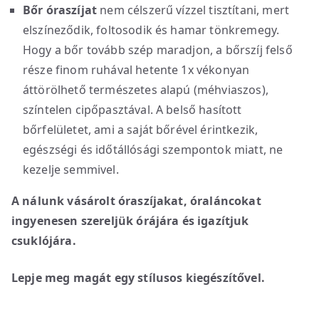
Bőr óraszíjat
nem célszerű vízzel tisztítani, mert
elszíneződik, foltosodik és hamar tönkremegy.
Hogy a bőr tovább szép maradjon, a bőrszíj felső
része finom ruhával hetente 1x vékonyan
áttörölhető természetes alapú (méhviaszos),
színtelen cipőpasztával. A belső hasított
bőrfelületet, ami a saját bőrével érintkezik,
egészségi és időtállósági szempontok miatt, ne
kezelje semmivel.
A nálunk vásárolt óraszíjakat, óraláncokat
ingyenesen szereljük órájára és igazítjuk
csuklójára.
Lepje meg magát egy stílusos kiegészítővel.