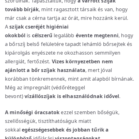
szorulnak. Tapasztaltuk, hogy
a varrott szíjak
tovább bírják
, mint ragasztott társaik és van, hogy
már csak a cérna tartja az órát, mire hozzánk kerül.
A
szíjak cseréjét higiéniai
okokból
is
célszerű
legalább
évente megtenni
, hogy
a bőrszíj belső felületére tapadt lehámló bőrsejtek és
kipárolgás enyészete ne okozhasson semmilyen
allergiát, fertőzést.
Vizes környezetben nem
ajánlott a bőr szíjak használata
, mert jóval
korábban tönkremennek, mint amit alapból bírnának.
Még az impregnált (védőréteggel
bevont)
vízállószíjak is elhasználódnak idővel
.
A minőségi óracsatok
ezzel szemben bőségük,
szellősségük, tisztíthatóságuk miatt
sokkal
egészségesebbek
és jobban tűrik a
különböző
időjárási
viszontagságokat,