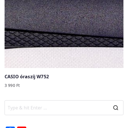
CASIO óraszíj W752
3 990
Ft
S
e
a