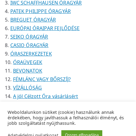
IWC SCHAFFHAUSEN ÓRAGYÁR
PATEK PHILIPPE ÓRAGYÁR
BREGUET ÓRAGYÁR
EURÓPAI ÓRAIPAR FEJLŐDÉSE
SEIKO ÓRAGYÁR
CASIO ÓRAGYÁR
ÓRASZERKEZETEK
ÓRAÜVEGEK
BEVONATOK
FÉMLÁNC VAGY BŐRSZÍJ?
VÍZÁLLÓSÁG
A jól Célzott Óra vásárlásért
Weboldalunkon sütiket (cookie) használunk annak
érdekében, hogy javíthassuk a felhasználói élményt, és
jobb szolgáltatást nyújthassunk.
Copyright © 2026
Tempus Óraszaküzlet
.
Adatkezelési
Adatvédelmi nyilatkozat
Összes elfogadása