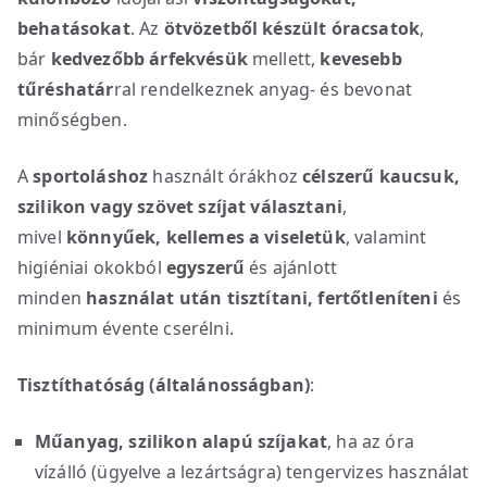
behatásokat
. Az
ötvözetből készült óracsatok
,
bár
kedvezőbb árfekvésük
mellett,
kevesebb
tűréshatár
ral rendelkeznek anyag- és bevonat
minőségben.
A
sportoláshoz
használt órákhoz
célszerű kaucsuk,
szilikon vagy szövet szíjat választani
,
mivel
könnyűek, kellemes a viseletük
, valamint
higiéniai okokból
egyszerű
és ajánlott
minden
használat után
tisztítani, fertőtleníteni
és
minimum évente cserélni.
Tisztíthatóság (általánosságban)
:
Műanyag, szilikon alapú szíjakat
, ha az óra
vízálló (ügyelve a lezártságra) tengervizes használat