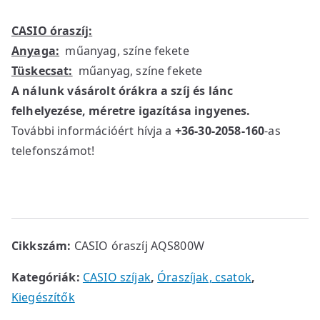
CASIO óraszíj:
Anyaga:
műanyag, színe fekete
Tüskecsat:
műanyag, színe fekete
A nálunk vásárolt órákra a szíj és lánc
felhelyezése, méretre igazítása ingyenes.
További információért hívja a
+36-30-2058-160
-as
telefonszámot!
Cikkszám:
CASIO óraszíj AQS800W
Kategóriák:
CASIO szíjak
,
Óraszíjak, csatok
,
Kiegészítők