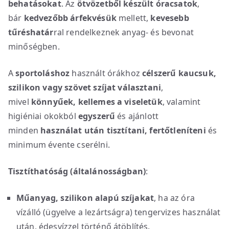
behatásokat
. Az
ötvözetből készült óracsatok
,
bár
kedvezőbb árfekvésük
mellett,
kevesebb
tűréshatár
ral rendelkeznek anyag- és bevonat
minőségben.
A
sportoláshoz
használt órákhoz
célszerű kaucsuk,
szilikon vagy szövet szíjat választani
,
mivel
könnyűek, kellemes a viseletük
, valamint
higiéniai okokból
egyszerű
és ajánlott
minden
használat után
tisztítani, fertőtleníteni
és
minimum évente cserélni.
Tisztíthatóság (általánosságban)
:
Műanyag, szilikon alapú szíjakat
, ha az óra
vízálló (ügyelve a lezártságra) tengervizes használat
után, édesvízzel történő átöblítés.