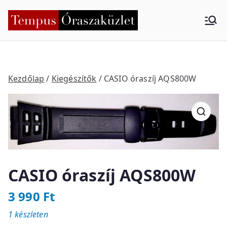
Skip
to
Tempus
Nyíregyháza
content
Órasza
küzlet
Kezdőlap
/
Kiegészítők
/ CASIO óraszíj AQS800W
CASIO óraszíj AQS800W
3 990
Ft
1 készleten