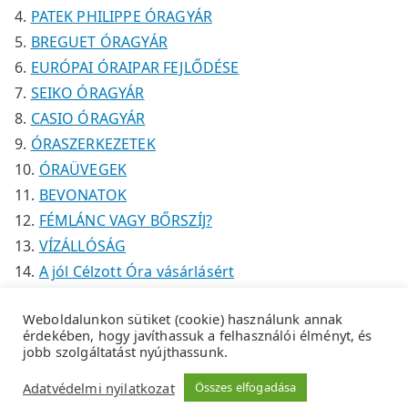
PATEK PHILIPPE ÓRAGYÁR
BREGUET ÓRAGYÁR
EURÓPAI ÓRAIPAR FEJLŐDÉSE
SEIKO ÓRAGYÁR
CASIO ÓRAGYÁR
ÓRASZERKEZETEK
ÓRAÜVEGEK
BEVONATOK
FÉMLÁNC VAGY BŐRSZÍJ?
VÍZÁLLÓSÁG
A jól Célzott Óra vásárlásért
Weboldalunkon sütiket (cookie) használunk annak
érdekében, hogy javíthassuk a felhasználói élményt, és
jobb szolgáltatást nyújthassunk.
Copyright © 2026
Tempus Óraszaküzlet
.
Adatkezelési
Adatvédelmi nyilatkozat
Összes elfogadása
tájékoztató