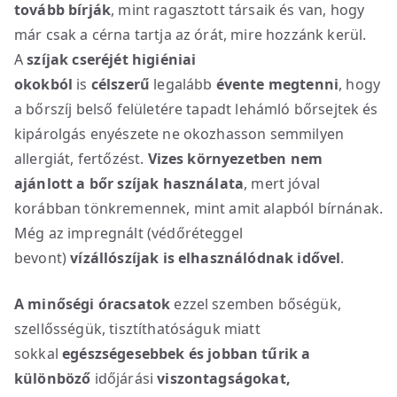
tovább bírják
, mint ragasztott társaik és van, hogy
már csak a cérna tartja az órát, mire hozzánk kerül.
A
szíjak cseréjét higiéniai
okokból
is
célszerű
legalább
évente megtenni
, hogy
a bőrszíj belső felületére tapadt lehámló bőrsejtek és
kipárolgás enyészete ne okozhasson semmilyen
allergiát, fertőzést.
Vizes környezetben nem
ajánlott a bőr szíjak használata
, mert jóval
korábban tönkremennek, mint amit alapból bírnának.
Még az impregnált (védőréteggel
bevont)
vízállószíjak is elhasználódnak idővel
.
A minőségi óracsatok
ezzel szemben bőségük,
szellősségük, tisztíthatóságuk miatt
sokkal
egészségesebbek
és jobban tűrik a
különböző
időjárási
viszontagságokat,