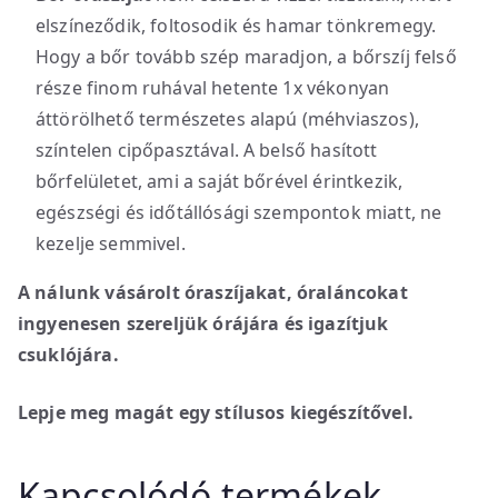
elszíneződik, foltosodik és hamar tönkremegy.
Hogy a bőr tovább szép maradjon, a bőrszíj felső
része finom ruhával hetente 1x vékonyan
áttörölhető természetes alapú (méhviaszos),
színtelen cipőpasztával. A belső hasított
bőrfelületet, ami a saját bőrével érintkezik,
egészségi és időtállósági szempontok miatt, ne
kezelje semmivel.
A nálunk vásárolt óraszíjakat, óraláncokat
ingyenesen szereljük órájára és igazítjuk
csuklójára.
Lepje meg magát egy stílusos kiegészítővel.
Kapcsolódó termékek