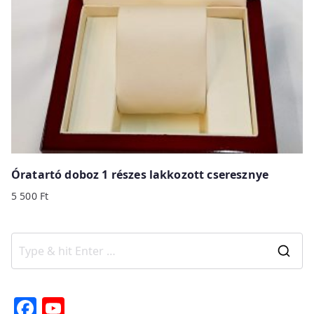
Óratartó doboz 1 részes lakkozott cseresznye
5 500
Ft
S
e
a
F
Y