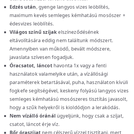
Edzés után
, gyenge langyos vizes leöblítés,
maximum kevés semleges kémhatású mosószer +
édesvizes leöblítés.
Világos színű szíjak
elszíneződésének
eltávolítására eddig nem találtunk módszert.
Amennyiben van működő, bevált módszere,
javaslata szívesen fogadjuk.
Óracsatot, láncot
havonta 1x vagy a fenti
használatok valamelyike után, a vízállósági
paraméterek betartásával, puha, használaton kívüli
fogkefe segítségével, keskeny folyású langyos vizes
semleges kémhatású mosószeres tisztítás javasolt,
hogy a szűk helyekről is kioldódjon a lerakódás.
Nem vízálló óránál
ügyeljünk, hogy csak a szíjat,
csatot, láncot érje víz.
Bőr óraszíjat
nem célszerű vízzel tisztítani, mert