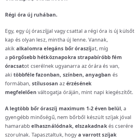
Régi óra új ruhában.
Egy, egy új óraszíjjal vagy csattal a régi óra is új külsőt
kap és olyan lesz, mintha új lenne. Vannak,
akik
alkalomra elegáns bőr óraszíj
at, míg
a
pörgősebb hétköznapokra strapabíróbb fém
óracsat
ot cserélnek ugyanarra az órára és van,
aki
többféle fazonban, színben, anyagban
és
formában,
stílusosan
az
érzésének
megfelelően
váltogatja óráján, mint napi kiegészítőt.
A legtöbb bőr óraszíj maximum 1-2 éven belül
, a
gyengébb minőségű, nem bőrből készült szíjak jóval
hamarabb
elhasználódnak, elszakadnak
és cserére
szorulnak. Tapasztaltuk, hogy
a varrott szíjak