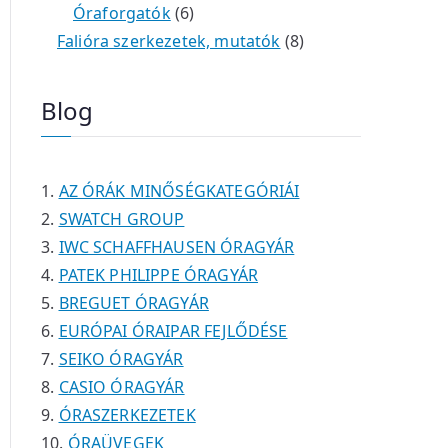
é
e
e
6
m
0
m
t
Óraforgatók
6
k
r
r
t
é
t
é
e
8
Falióra szerkezetek, mutatók
8
m
m
e
k
e
k
r
t
é
é
r
r
m
e
Blog
k
k
m
m
é
r
é
é
k
m
k
k
é
AZ ÓRÁK MINŐSÉGKATEGÓRIÁI
k
SWATCH GROUP
IWC SCHAFFHAUSEN ÓRAGYÁR
PATEK PHILIPPE ÓRAGYÁR
BREGUET ÓRAGYÁR
EURÓPAI ÓRAIPAR FEJLŐDÉSE
SEIKO ÓRAGYÁR
CASIO ÓRAGYÁR
ÓRASZERKEZETEK
ÓRAÜVEGEK