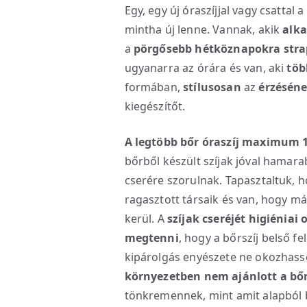
Egy, egy új óraszíjjal vagy csattal a
mintha új lenne. Vannak, akik
alka
a
pörgősebb hétköznapokra stra
ugyanarra az órára és van, aki
töb
formában,
stílusosan
az
érzésén
kiegészítőt.
A legtöbb bőr óraszíj maximum 1
bőrből készült szíjak jóval hamar
cserére szorulnak. Tapasztaltuk, 
ragasztott társaik és van, hogy má
kerül. A
szíjak cseréjét higiéniai
megtenni
, hogy a bőrszíj belső f
kipárolgás enyészete ne okozhasso
környezetben nem ajánlott a bőr
tönkremennek, mint amit alapból 