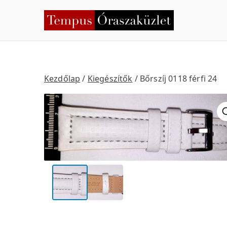
Skip
to
Temp
Nyíregyháza
content
Kezdőlap
/
Kiegészítők
/ Bőrszíj 0118 férfi 24