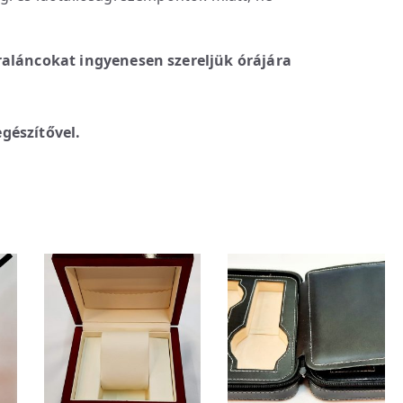
raláncokat ingyenesen szereljük órájára
gészítővel.