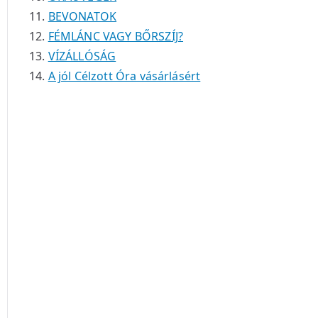
BEVONATOK
FÉMLÁNC VAGY BŐRSZÍJ?
VÍZÁLLÓSÁG
A jól Célzott Óra vásárlásért