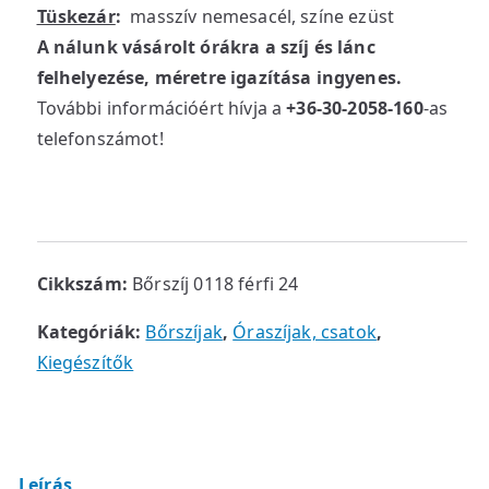
Tüskezár
:
masszív nemesacél, színe ezüst
A nálunk vásárolt órákra a szíj és lánc
felhelyezése, méretre igazítása ingyenes.
További információért hívja a
+36-30-2058-160
-as
telefonszámot!
Cikkszám:
Bőrszíj 0118 férfi 24
Kategóriák:
Bőrszíjak
,
Óraszíjak, csatok
,
Kiegészítők
Leírás