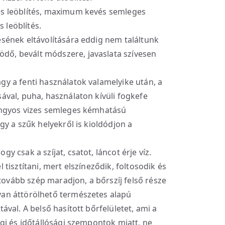
es leöblítés, maximum kevés semleges
 leöblítés.
sének eltávolítására eddig nem találtunk
ő, bevált módszere, javaslata szívesen
gy a fenti használatok valamelyike után, a
ával, puha, használaton kívüli fogkefe
langyos vizes semleges kémhatású
gy a szűk helyekről is kioldódjon a
gy csak a szíjat, csatot, láncot érje víz.
 tisztítani, mert elszíneződik, foltosodik és
vább szép maradjon, a bőrszíj felső része
yan áttörölhető természetes alapú
ával. A belső hasított bőrfelületet, ami a
égi és időtállósági szempontok miatt, ne