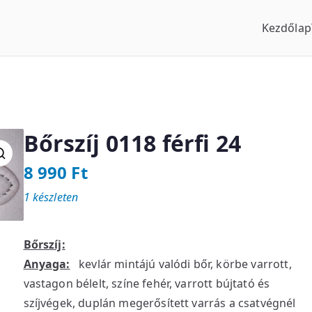
Kezdőlap
us Óraszaküzlet
Bőrszíj 0118 férfi 24
8 990
Ft
1 készleten
Bőrszíj:
Anyaga:
kevlár mintájú valódi bőr, körbe varrott,
vastagon bélelt, színe fehér, varrott bújtató és
szíjvégek, duplán megerősített varrás a csatvégnél