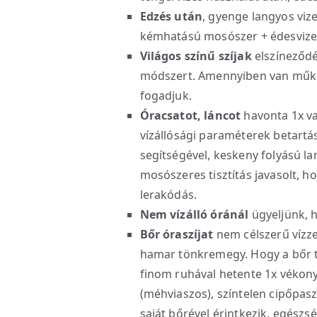
Edzés után
, gyenge langyos viz
kémhatású mosószer + édesvizes
Világos színű szíjak
elszíneződé
módszert. Amennyiben van működ
fogadjuk.
Óracsatot, láncot
havonta 1x va
vízállósági paraméterek betartás
segítségével, keskeny folyású 
mosószeres tisztítás javasolt, ho
lerakódás.
Nem vízálló óránál
ügyeljünk, ho
Bőr óraszíjat
nem célszerű vízzel
hamar tönkremegy. Hogy a bőr to
finom ruhával hetente 1x vékon
(méhviaszos), színtelen cipőpaszt
saját bőrével érintkezik, egészs