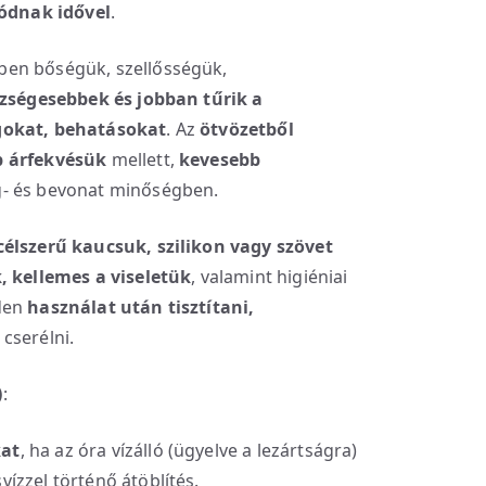
lódnak idővel
.
ben bőségük, szellősségük,
zségesebbek
és jobban tűrik a
gokat, behatásokat
. Az
ötvözetből
 árfekvésük
mellett,
kevesebb
g- és bevonat minőségben.
célszerű kaucsuk, szilikon vagy szövet
 kellemes a viseletük
, valamint higiéniai
den
használat után
tisztítani,
cserélni.
)
:
kat
, ha az óra vízálló (ügyelve a lezártságra)
vízzel történő átöblítés.