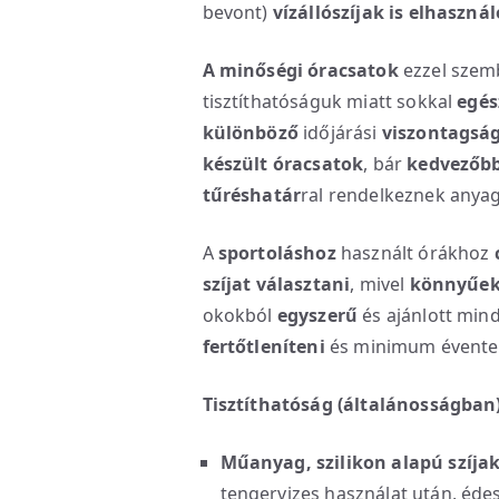
bevont)
vízállószíjak is elhaszná
A minőségi óracsatok
ezzel szem
tisztíthatóságuk miatt sokkal
egés
különböző
időjárási
viszontagsá
készült óracsatok
, bár
kedvezőbb
tűréshatár
ral rendelkeznek anya
A
sportoláshoz
használt órákhoz
szíjat választani
, mivel
könnyűek,
okokból
egyszerű
és ajánlott min
fertőtleníteni
és minimum évente 
Tisztíthatóság (általánosságban
Műanyag, szilikon alapú szíja
tengervizes használat után, édes