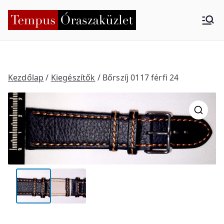
Skip
to
Tempus
Nyíregyháza
content
Órasza
küzlet
Kezdőlap
/
Kiegészítők
/ Bőrszíj 0117 férfi 24