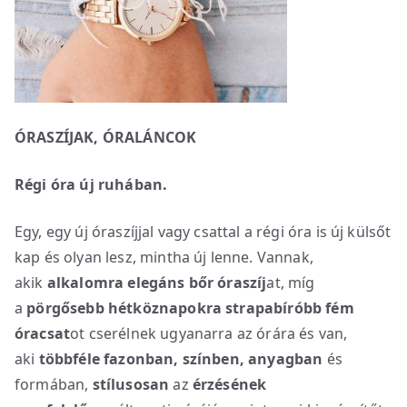
ÓRASZÍJAK, ÓRALÁNCOK
Régi óra új ruhában.
Egy, egy új óraszíjjal vagy csattal a régi óra is új külsőt
kap és olyan lesz, mintha új lenne. Vannak,
akik
alkalomra elegáns bőr óraszíj
at, míg
a
pörgősebb hétköznapokra strapabíróbb fém
óracsat
ot cserélnek ugyanarra az órára és van,
aki
többféle fazonban, színben, anyagban
és
formában,
stílusosan
az
érzésének