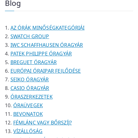
Blog
k
k
m
m
é
r
é
é
k
m
k
k
é
AZ ÓRÁK MINŐSÉGKATEGÓRIÁI
k
SWATCH GROUP
IWC SCHAFFHAUSEN ÓRAGYÁR
PATEK PHILIPPE ÓRAGYÁR
BREGUET ÓRAGYÁR
EURÓPAI ÓRAIPAR FEJLŐDÉSE
SEIKO ÓRAGYÁR
CASIO ÓRAGYÁR
ÓRASZERKEZETEK
ÓRAÜVEGEK
BEVONATOK
FÉMLÁNC VAGY BŐRSZÍJ?
VÍZÁLLÓSÁG