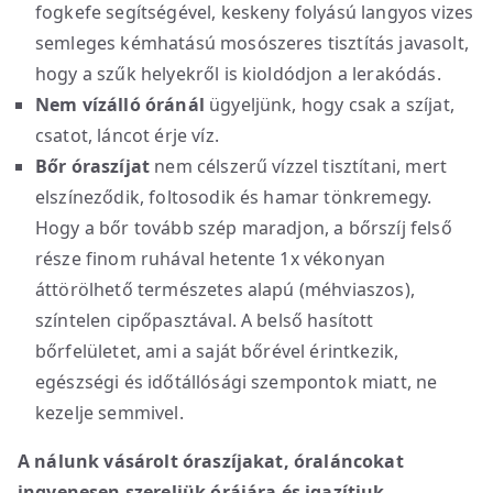
fogkefe segítségével, keskeny folyású langyos vizes
semleges kémhatású mosószeres tisztítás javasolt,
hogy a szűk helyekről is kioldódjon a lerakódás.
Nem vízálló óránál
ügyeljünk, hogy csak a szíjat,
csatot, láncot érje víz.
Bőr óraszíjat
nem célszerű vízzel tisztítani, mert
elszíneződik, foltosodik és hamar tönkremegy.
Hogy a bőr tovább szép maradjon, a bőrszíj felső
része finom ruhával hetente 1x vékonyan
áttörölhető természetes alapú (méhviaszos),
színtelen cipőpasztával. A belső hasított
bőrfelületet, ami a saját bőrével érintkezik,
egészségi és időtállósági szempontok miatt, ne
kezelje semmivel.
A nálunk vásárolt óraszíjakat, óraláncokat
ingyenesen szereljük órájára és igazítjuk