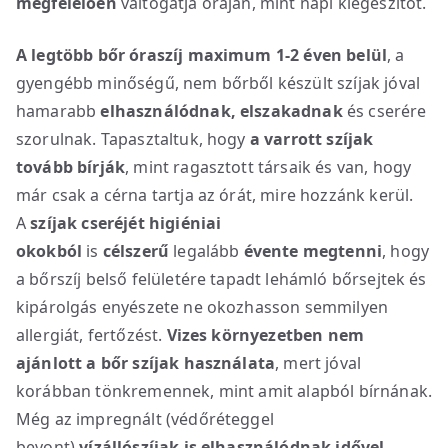
megfelelően
váltogatja óráján, mint napi kiegészítőt.
A legtöbb bőr óraszíj maximum 1-2 éven belül
, a
gyengébb minőségű, nem bőrből készült szíjak jóval
hamarabb
elhasználódnak, elszakadnak
és cserére
szorulnak. Tapasztaltuk, hogy
a varrott szíjak
tovább bírják
, mint ragasztott társaik és van, hogy
már csak a cérna tartja az órát, mire hozzánk kerül.
A
szíjak cseréjét higiéniai
okokból
is
célszerű
legalább
évente megtenni
, hogy
a bőrszíj belső felületére tapadt lehámló bőrsejtek és
kipárolgás enyészete ne okozhasson semmilyen
allergiát, fertőzést.
Vizes környezetben nem
ajánlott a bőr szíjak használata
, mert jóval
korábban tönkremennek, mint amit alapból bírnának.
Még az impregnált (védőréteggel
bevont)
vízállószíjak is elhasználódnak idővel
.