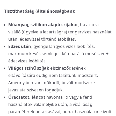
Tisztíthatóság (általánosságban)
:
Műanyag, szilikon alapú szíjakat
, ha az óra
vízálló (ügyelve a lezártságra) tengervizes használat
után, édesvízzel történő átöblítés.
Edzés után
, gyenge langyos vizes leöblítés,
maximum kevés semleges kémhatású mosószer +
édesvizes leöblítés.
Világos színű szíjak
elszíneződésének
eltávolítására eddig nem találtunk módszert.
Amennyiben van működő, bevált módszere,
javaslata szívesen fogadjuk.
Óracsatot, láncot
havonta 1x vagy a fenti
használatok valamelyike után, a vízállósági
paraméterek betartásával, puha, használaton kívüli