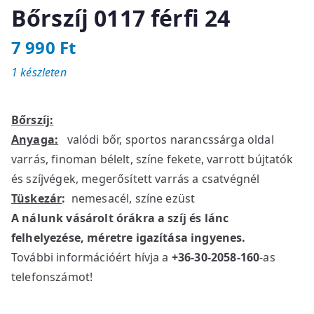
Bőrszíj 0117 férfi 24
7 990
Ft
1 készleten
Bőrszíj:
Anyaga:
valódi bőr, sportos narancssárga oldal
varrás, finoman bélelt, színe fekete, varrott bújtatók
és szíjvégek, megerősített varrás a csatvégnél
Tüskezár
:
nemesacél, színe ezüst
A nálunk vásárolt órákra a szíj és lánc
felhelyezése, méretre igazítása ingyenes.
További információért hívja a
+36-30-2058-160
-as
telefonszámot!