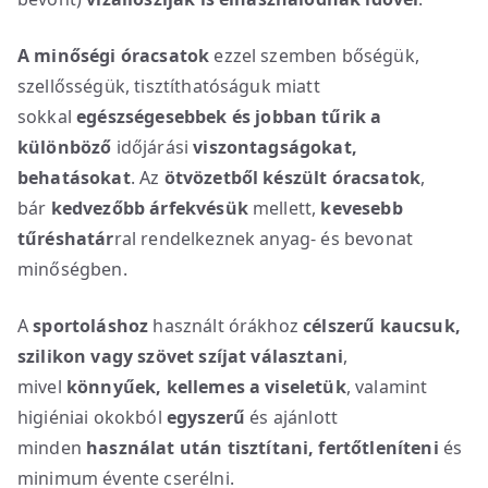
A minőségi óracsatok
ezzel szemben bőségük,
szellősségük, tisztíthatóságuk miatt
sokkal
egészségesebbek
és jobban tűrik a
különböző
időjárási
viszontagságokat,
behatásokat
. Az
ötvözetből készült óracsatok
,
bár
kedvezőbb árfekvésük
mellett,
kevesebb
tűréshatár
ral rendelkeznek anyag- és bevonat
minőségben.
A
sportoláshoz
használt órákhoz
célszerű kaucsuk,
szilikon vagy szövet szíjat választani
,
mivel
könnyűek, kellemes a viseletük
, valamint
higiéniai okokból
egyszerű
és ajánlott
minden
használat után
tisztítani, fertőtleníteni
és
minimum évente cserélni.