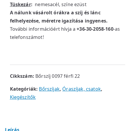
Tüskezár
:
nemesacél, színe ezüst
A nálunk vásárolt órákra a szíj és lánc
felhelyezése, méretre igazítása ingyenes.
További információért hívja a
+36-30-2058-160
-as
telefonszámot!
Cikkszám:
Bőrszíj 0097 férfi 22
Kategóriák:
Bőrszíjak
,
Óraszíjak, csatok
,
Kiegészítők
Leírás