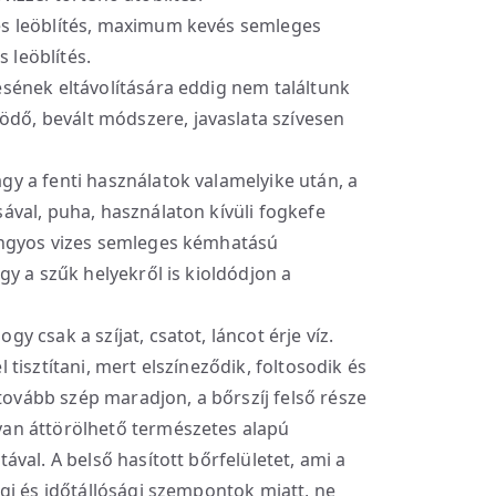
es leöblítés, maximum kevés semleges
 leöblítés.
sének eltávolítására eddig nem találtunk
ő, bevált módszere, javaslata szívesen
gy a fenti használatok valamelyike után, a
ával, puha, használaton kívüli fogkefe
langyos vizes semleges kémhatású
gy a szűk helyekről is kioldódjon a
gy csak a szíjat, csatot, láncot érje víz.
 tisztítani, mert elszíneződik, foltosodik és
vább szép maradjon, a bőrszíj felső része
yan áttörölhető természetes alapú
ával. A belső hasított bőrfelületet, ami a
égi és időtállósági szempontok miatt, ne