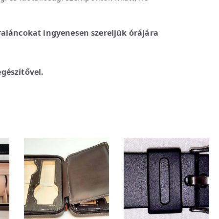
raláncokat ingyenesen szereljük órájára
gészítővel.