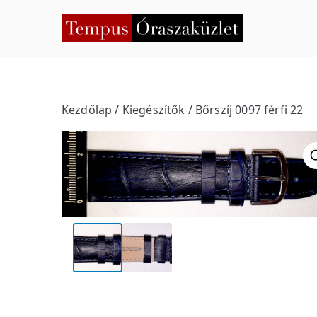
Skip
to
Temp
Nyíregyháza
content
Kezdőlap
/
Kiegészítők
/ Bőrszíj 0097 férfi 22