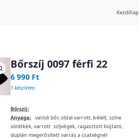
Kezdőlap
us Óraszaküzlet
Bőrszíj 0097 férfi 22
6 990
Ft
1 készleten
Bőrszíj:
Anyaga:
valódi bőr, oldal varrott, bélelt, színe
sötétkék, varrott szíjvégek, ragasztott bújtató,
duplán megerősített varrás a csatvégnél