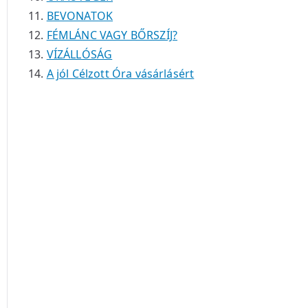
BEVONATOK
FÉMLÁNC VAGY BŐRSZÍJ?
VÍZÁLLÓSÁG
A jól Célzott Óra vásárlásért