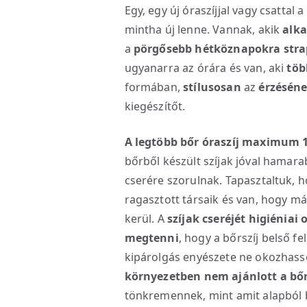
Egy, egy új óraszíjjal vagy csattal a
mintha új lenne. Vannak, akik
alka
a
pörgősebb hétköznapokra stra
ugyanarra az órára és van, aki
töb
formában,
stílusosan
az
érzésén
kiegészítőt.
A legtöbb bőr óraszíj maximum 1
bőrből készült szíjak jóval hamar
cserére szorulnak. Tapasztaltuk, 
ragasztott társaik és van, hogy má
kerül. A
szíjak cseréjét higiéniai
megtenni
, hogy a bőrszíj belső f
kipárolgás enyészete ne okozhasso
környezetben nem ajánlott a bőr
tönkremennek, mint amit alapból 