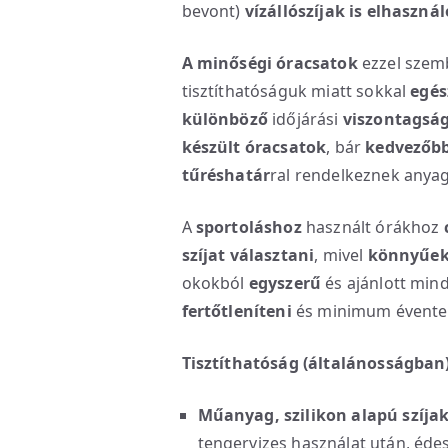
bevont)
vízállószíjak is elhaszná
A minőségi óracsatok
ezzel szem
tisztíthatóságuk miatt sokkal
egés
különböző
időjárási
viszontagsá
készült óracsatok
, bár
kedvezőbb
tűréshatár
ral rendelkeznek anya
A
sportoláshoz
használt órákhoz
szíjat választani
, mivel
könnyűek,
okokból
egyszerű
és ajánlott min
fertőtleníteni
és minimum évente 
Tisztíthatóság (általánosságban
Műanyag, szilikon alapú szíja
tengervizes használat után, édes