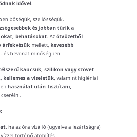
lódnak idővel
.
ben bőségük, szellősségük,
zségesebbek
és jobban tűrik a
gokat, behatásokat
. Az
ötvözetből
 árfekvésük
mellett,
kevesebb
g- és bevonat minőségben.
célszerű kaucsuk, szilikon vagy szövet
 kellemes a viseletük
, valamint higiéniai
den
használat után
tisztítani,
cserélni.
)
:
kat
, ha az óra vízálló (ügyelve a lezártságra)
vízzel történő átöblítés.