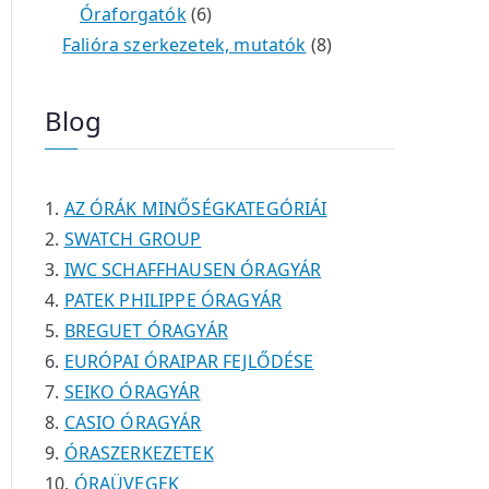
é
e
e
6
m
0
m
t
Óraforgatók
6
k
r
r
t
é
t
é
e
8
Falióra szerkezetek, mutatók
8
m
m
e
k
e
k
r
t
é
é
r
r
m
e
Blog
k
k
m
m
é
r
é
é
k
m
k
k
é
AZ ÓRÁK MINŐSÉGKATEGÓRIÁI
k
SWATCH GROUP
IWC SCHAFFHAUSEN ÓRAGYÁR
PATEK PHILIPPE ÓRAGYÁR
BREGUET ÓRAGYÁR
EURÓPAI ÓRAIPAR FEJLŐDÉSE
SEIKO ÓRAGYÁR
CASIO ÓRAGYÁR
ÓRASZERKEZETEK
ÓRAÜVEGEK