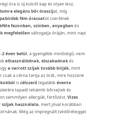
 régi óra is új külsőt kap és olyan lesz,
lomra elegáns bőr óraszíj
at, míg
pabíróbb fém óracsat
ot cserélnek
bféle fazonban, színben, anyagban
és
ek megfelelően
váltogatja óráján, mint napi
-2 éven belül
, a gyengébb minőségű, nem
abb
elhasználódnak, elszakadnak
és
hogy
a varrott szíjak tovább bírják
, mint
r csak a cérna tartja az órát, mire hozzánk
 okokból
is
célszerű
legalább
évente
elületére tapadt lehámló bőrsejtek és
n semmilyen allergiát, fertőzést.
Vizes
 szíjak használata
, mert jóval korábban
bírnának. Még az impregnált (védőréteggel