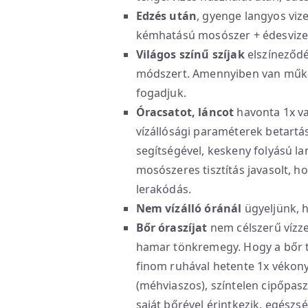
Edzés után
, gyenge langyos viz
kémhatású mosószer + édesvizes
Világos színű szíjak
elszíneződé
módszert. Amennyiben van működ
fogadjuk.
Óracsatot, láncot
havonta 1x va
vízállósági paraméterek betartás
segítségével, keskeny folyású 
mosószeres tisztítás javasolt, ho
lerakódás.
Nem vízálló óránál
ügyeljünk, ho
Bőr óraszíjat
nem célszerű vízzel
hamar tönkremegy. Hogy a bőr to
finom ruhával hetente 1x vékon
(méhviaszos), színtelen cipőpaszt
saját bőrével érintkezik, egészs