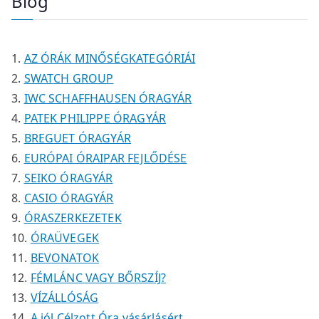
Blog
é
é
m
m
r
k
k
é
é
m
k
k
é
AZ ÓRÁK MINŐSÉGKATEGÓRIÁI
k
SWATCH GROUP
IWC SCHAFFHAUSEN ÓRAGYÁR
PATEK PHILIPPE ÓRAGYÁR
BREGUET ÓRAGYÁR
EURÓPAI ÓRAIPAR FEJLŐDÉSE
SEIKO ÓRAGYÁR
CASIO ÓRAGYÁR
ÓRASZERKEZETEK
ÓRAÜVEGEK
BEVONATOK
FÉMLÁNC VAGY BŐRSZÍJ?
VÍZÁLLÓSÁG
A jól Célzott Óra vásárlásért