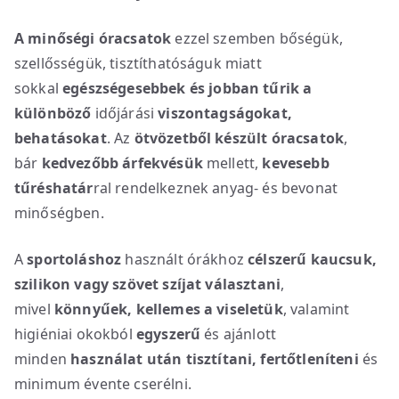
A minőségi óracsatok
ezzel szemben bőségük,
szellősségük, tisztíthatóságuk miatt
sokkal
egészségesebbek
és jobban tűrik a
különböző
időjárási
viszontagságokat,
behatásokat
. Az
ötvözetből készült óracsatok
,
bár
kedvezőbb árfekvésük
mellett,
kevesebb
tűréshatár
ral rendelkeznek anyag- és bevonat
minőségben.
A
sportoláshoz
használt órákhoz
célszerű kaucsuk,
szilikon vagy szövet szíjat választani
,
mivel
könnyűek, kellemes a viseletük
, valamint
higiéniai okokból
egyszerű
és ajánlott
minden
használat után
tisztítani, fertőtleníteni
és
minimum évente cserélni.