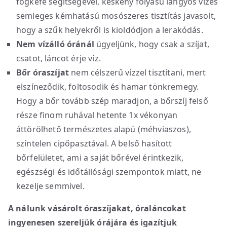
fogkefe segítségével, keskeny folyású langyos vizes
semleges kémhatású mosószeres tisztítás javasolt,
hogy a szűk helyekről is kioldódjon a lerakódás.
Nem vízálló óránál
ügyeljünk, hogy csak a szíjat,
csatot, láncot érje víz.
Bőr óraszíjat
nem célszerű vízzel tisztítani, mert
elszíneződik, foltosodik és hamar tönkremegy.
Hogy a bőr tovább szép maradjon, a bőrszíj felső
része finom ruhával hetente 1x vékonyan
áttörölhető természetes alapú (méhviaszos),
színtelen cipőpasztával. A belső hasított
bőrfelületet, ami a saját bőrével érintkezik,
egészségi és időtállósági szempontok miatt, ne
kezelje semmivel.
A nálunk vásárolt óraszíjakat, óraláncokat
ingyenesen szereljük órájára és igazítjuk