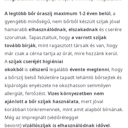
A legtöbb bőr óraszíj maximum 1-2 éven belül
, a
gyengébb minőségű, nem bőrből készült szíjak jóval
hamarabb
elhasználódnak, elszakadnak
és cserére
szorulnak. Tapasztaltuk, hogy
a varrott szíjak
tovább bírják
, mint ragasztott társaik és van, hogy
már csak a cérna tartja az órát, mire hozzánk kerül.
A
szíjak cseréjét higiéniai
okokból
is
célszerű
legalább
évente megtenni
, hogy
a bőrszíj belső felületére tapadt lehámló bőrsejtek és
kipárolgás enyészete ne okozhasson semmilyen
allergiát, fertőzést.
Vizes környezetben nem
ajánlott a bőr szíjak használata
, mert jóval
korábban tönkremennek, mint amit alapból bírnának.
Még az impregnált (védőréteggel
bevont)
vízállószíjak is elhasználódnak idővel
.