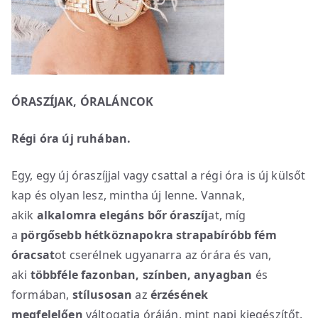
ÓRASZÍJAK, ÓRALÁNCOK
Régi óra új ruhában.
Egy, egy új óraszíjjal vagy csattal a régi óra is új külsőt
kap és olyan lesz, mintha új lenne. Vannak,
akik
alkalomra elegáns bőr óraszíj
at, míg
a
pörgősebb hétköznapokra strapabíróbb fém
óracsat
ot cserélnek ugyanarra az órára és van,
aki
többféle fazonban, színben, anyagban
és
formában,
stílusosan
az
érzésének
megfelelően
váltogatja óráján, mint napi kiegészítőt.