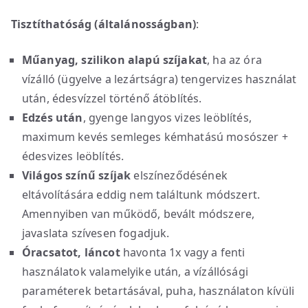
Tisztíthatóság (általánosságban)
:
Műanyag, szilikon alapú szíjakat
, ha az óra
vízálló (ügyelve a lezártságra) tengervizes használat
után, édesvízzel történő átöblítés.
Edzés után
, gyenge langyos vizes leöblítés,
maximum kevés semleges kémhatású mosószer +
édesvizes leöblítés.
Világos színű szíjak
elszíneződésének
eltávolítására eddig nem találtunk módszert.
Amennyiben van működő, bevált módszere,
javaslata szívesen fogadjuk.
Óracsatot, láncot
havonta 1x vagy a fenti
használatok valamelyike után, a vízállósági
paraméterek betartásával, puha, használaton kívüli