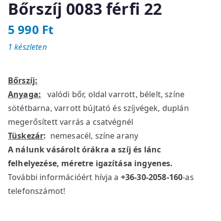
Bőrszíj 0083 férfi 22
5 990
Ft
1 készleten
Bőrszíj:
Anyaga:
valódi bőr, oldal varrott, bélelt, színe
sötétbarna, varrott bújtató és szíjvégek, duplán
megerősített varrás a csatvégnél
Tüskezár
:
nemesacél, színe arany
A nálunk vásárolt órákra a szíj és lánc
felhelyezése, méretre igazítása ingyenes.
További információért hívja a
+36-30-2058-160
-as
telefonszámot!