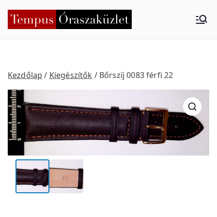
Skip
to
Tempus
Nyíregyháza
content
Órasza
küzlet
Kezdőlap
/
Kiegészítők
/ Bőrszíj 0083 férfi 22