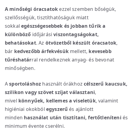
A minőségi óracsatok
ezzel szemben bőségük,
szellősségük, tisztíthatóságuk miatt
sokkal
egészségesebbek
és jobban tűrik a
különböző
időjárási
viszontagságokat,
behatásokat
. Az
ötvözetből készült óracsatok
,
bár
kedvezőbb árfekvésük
mellett,
kevesebb
tűréshatár
ral rendelkeznek anyag- és bevonat
minőségben.
A
sportoláshoz
használt órákhoz
célszerű kaucsuk,
szilikon vagy szövet szíjat választani
,
mivel
könnyűek, kellemes a viseletük
, valamint
higiéniai okokból
egyszerű
és ajánlott
minden
használat után
tisztítani, fertőtleníteni
és
minimum évente cserélni.