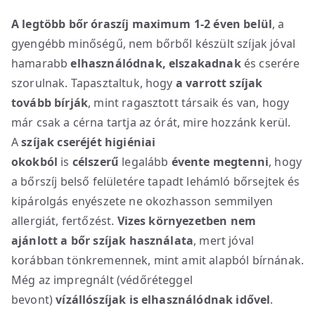
A legtöbb bőr óraszíj maximum 1-2 éven belül
, a
gyengébb minőségű, nem bőrből készült szíjak jóval
hamarabb
elhasználódnak, elszakadnak
és cserére
szorulnak. Tapasztaltuk, hogy
a varrott szíjak
tovább bírják
, mint ragasztott társaik és van, hogy
már csak a cérna tartja az órát, mire hozzánk kerül.
A
szíjak cseréjét higiéniai
okokból
is
célszerű
legalább
évente megtenni
, hogy
a bőrszíj belső felületére tapadt lehámló bőrsejtek és
kipárolgás enyészete ne okozhasson semmilyen
allergiát, fertőzést.
Vizes környezetben nem
ajánlott a bőr szíjak használata
, mert jóval
korábban tönkremennek, mint amit alapból bírnának.
Még az impregnált (védőréteggel
bevont)
vízállószíjak is elhasználódnak idővel
.