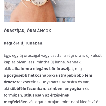
ÓRASZÍJAK, ÓRALÁNCOK
Régi óra új ruhában.
Egy, egy új óraszíjjal vagy csattal a régi óra is új külsőt
kap és olyan lesz, mintha új lenne. Vannak,
akik
alkalomra elegáns bőr óraszíj
at, míg
a
pörgősebb hétköznapokra strapabíróbb fém
óracsat
ot cserélnek ugyanarra az órára és van,
aki
többféle fazonban, színben, anyagban
és
formában,
stílusosan
az
érzésének
megfelelően
váltogatja óráján, mint napi kiegészítőt.