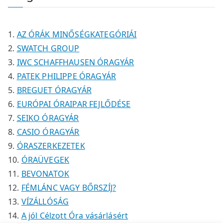
é
é
m
m
r
k
k
é
é
m
k
k
é
AZ ÓRÁK MINŐSÉGKATEGÓRIÁI
k
SWATCH GROUP
IWC SCHAFFHAUSEN ÓRAGYÁR
PATEK PHILIPPE ÓRAGYÁR
BREGUET ÓRAGYÁR
EURÓPAI ÓRAIPAR FEJLŐDÉSE
SEIKO ÓRAGYÁR
CASIO ÓRAGYÁR
ÓRASZERKEZETEK
ÓRAÜVEGEK
BEVONATOK
FÉMLÁNC VAGY BŐRSZÍJ?
VÍZÁLLÓSÁG
A jól Célzott Óra vásárlásért