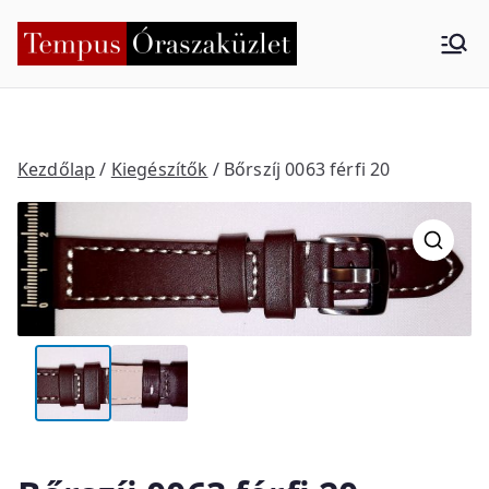
Skip
to
Tempus
Nyíregyháza
content
Órasza
küzlet
Kezdőlap
/
Kiegészítők
/ Bőrszíj 0063 férfi 20