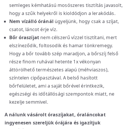
semleges kémhatású mosószeres tisztítás javasolt,
hogy a szűk helyekről is kioldódjon a lerakódás.
Nem vízálló óránál
ügyeljünk, hogy csak a szíjat,
csatot, láncot érje víz.
Bőr óraszíjat
nem célszerű vízzel tisztítani, mert
elszíneződik, foltosodik és hamar tönkremegy.
Hogy a bőr tovább szép maradjon, a bőrszíj felső
része finom ruhával hetente 1x vékonyan
áttörölhető természetes alapú (méhviaszos),
színtelen cipőpasztával. A belső hasított
bőrfelületet, ami a saját bőrével érintkezik,
egészségi és időtállósági szempontok miatt, ne
kezelje semmivel.
A nálunk vásárolt óraszíjakat, óraláncokat
ingyenesen szereljük órájára és igazítjuk