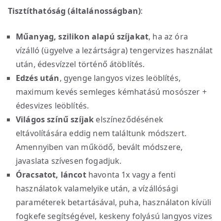
Tisztíthatóság (általánosságban)
:
Műanyag, szilikon alapú szíjakat
, ha az óra
vízálló (ügyelve a lezártságra) tengervizes használat
után, édesvízzel történő átöblítés.
Edzés után
, gyenge langyos vizes leöblítés,
maximum kevés semleges kémhatású mosószer +
édesvizes leöblítés.
Világos színű szíjak
elszíneződésének
eltávolítására eddig nem találtunk módszert.
Amennyiben van működő, bevált módszere,
javaslata szívesen fogadjuk.
Óracsatot, láncot
havonta 1x vagy a fenti
használatok valamelyike után, a vízállósági
paraméterek betartásával, puha, használaton kívüli
fogkefe segítségével, keskeny folyású langyos vizes