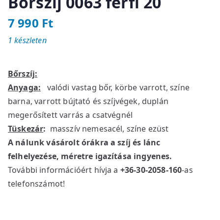
Bőrszíj 0063 férfi 20
7 990
Ft
1 készleten
Bőrszíj:
Anyaga:
valódi vastag bőr, körbe varrott, színe
barna, varrott bújtató és szíjvégek, duplán
megerősített varrás a csatvégnél
Tüskezár
:
masszív nemesacél, színe ezüst
A nálunk vásárolt órákra a szíj és lánc
felhelyezése, méretre igazítása ingyenes.
További információért hívja a
+36-30-2058-160
-as
telefonszámot!