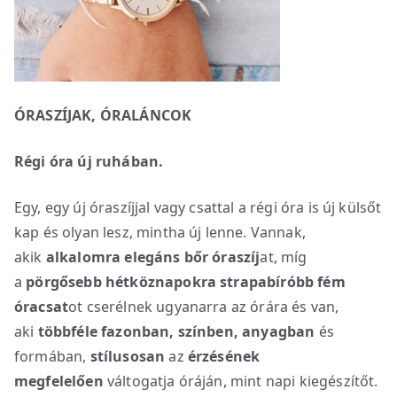
ÓRASZÍJAK, ÓRALÁNCOK
Régi óra új ruhában.
Egy, egy új óraszíjjal vagy csattal a régi óra is új külsőt
kap és olyan lesz, mintha új lenne. Vannak,
akik
alkalomra elegáns bőr óraszíj
at, míg
a
pörgősebb hétköznapokra strapabíróbb fém
óracsat
ot cserélnek ugyanarra az órára és van,
aki
többféle fazonban, színben, anyagban
és
formában,
stílusosan
az
érzésének
megfelelően
váltogatja óráján, mint napi kiegészítőt.