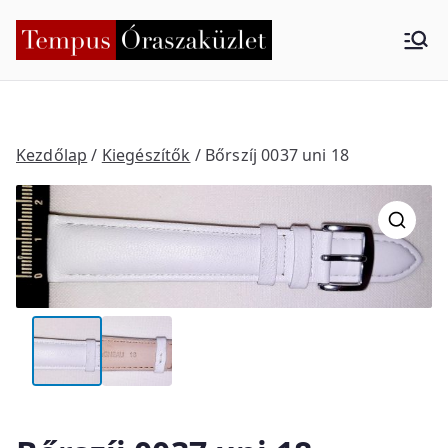
Skip
to
Tempus
Nyíregyháza
content
Órasza
küzlet
Kezdőlap
/
Kiegészítők
/ Bőrszíj 0037 uni 18