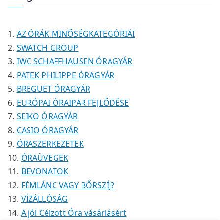
é
é
m
m
r
k
k
é
é
m
k
k
é
AZ ÓRÁK MINŐSÉGKATEGÓRIÁI
k
SWATCH GROUP
IWC SCHAFFHAUSEN ÓRAGYÁR
PATEK PHILIPPE ÓRAGYÁR
BREGUET ÓRAGYÁR
EURÓPAI ÓRAIPAR FEJLŐDÉSE
SEIKO ÓRAGYÁR
CASIO ÓRAGYÁR
ÓRASZERKEZETEK
ÓRAÜVEGEK
BEVONATOK
FÉMLÁNC VAGY BŐRSZÍJ?
VÍZÁLLÓSÁG
A jól Célzott Óra vásárlásért