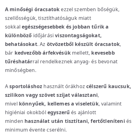
A minőségi óracsatok
ezzel szemben bőségük,
szellősségük, tisztíthatóságuk miatt
sokkal
egészségesebbek
és jobban tűrik a
különböző
időjárási
viszontagságokat,
behatásokat
. Az
ötvözetből készült óracsatok
,
bár
kedvezőbb árfekvésük
mellett,
kevesebb
tűréshatár
ral rendelkeznek anyag- és bevonat
minőségben.
A
sportoláshoz
használt órákhoz
célszerű kaucsuk,
szilikon vagy szövet szíjat választani
,
mivel
könnyűek, kellemes a viseletük
, valamint
higiéniai okokból
egyszerű
és ajánlott
minden
használat után
tisztítani, fertőtleníteni
és
minimum évente cserélni.