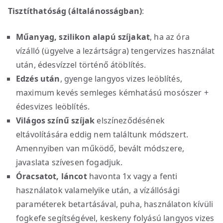
Tisztíthatóság (általánosságban)
:
Műanyag, szilikon alapú szíjakat
, ha az óra
vízálló (ügyelve a lezártságra) tengervizes használat
után, édesvízzel történő átöblítés.
Edzés után
, gyenge langyos vizes leöblítés,
maximum kevés semleges kémhatású mosószer +
édesvizes leöblítés.
Világos színű szíjak
elszíneződésének
eltávolítására eddig nem találtunk módszert.
Amennyiben van működő, bevált módszere,
javaslata szívesen fogadjuk.
Óracsatot, láncot
havonta 1x vagy a fenti
használatok valamelyike után, a vízállósági
paraméterek betartásával, puha, használaton kívüli
fogkefe segítségével, keskeny folyású langyos vizes