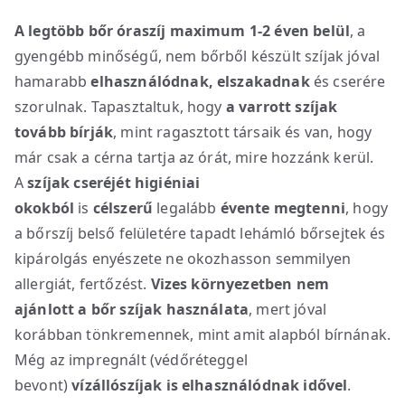
A legtöbb bőr óraszíj maximum 1-2 éven belül
, a
gyengébb minőségű, nem bőrből készült szíjak jóval
hamarabb
elhasználódnak, elszakadnak
és cserére
szorulnak. Tapasztaltuk, hogy
a varrott szíjak
tovább bírják
, mint ragasztott társaik és van, hogy
már csak a cérna tartja az órát, mire hozzánk kerül.
A
szíjak cseréjét higiéniai
okokból
is
célszerű
legalább
évente megtenni
, hogy
a bőrszíj belső felületére tapadt lehámló bőrsejtek és
kipárolgás enyészete ne okozhasson semmilyen
allergiát, fertőzést.
Vizes környezetben nem
ajánlott a bőr szíjak használata
, mert jóval
korábban tönkremennek, mint amit alapból bírnának.
Még az impregnált (védőréteggel
bevont)
vízállószíjak is elhasználódnak idővel
.