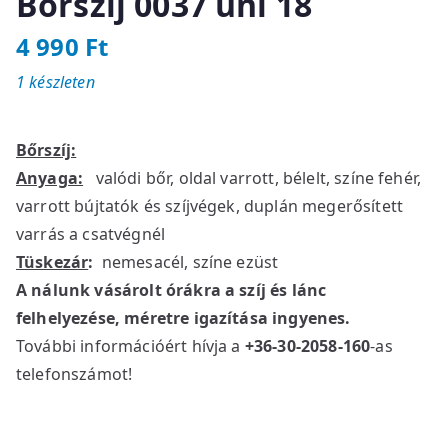
Bőrszíj 0037 uni 18
4 990
Ft
1 készleten
Bőrszíj:
Anyaga:
valódi bőr, oldal varrott, bélelt, színe fehér,
varrott bújtatók és szíjvégek, duplán megerősített
varrás a csatvégnél
Tüskezár
:
nemesacél, színe ezüst
A nálunk vásárolt órákra a szíj és lánc
felhelyezése, méretre igazítása ingyenes.
További információért hívja a
+36-30-2058-160
-as
telefonszámot!