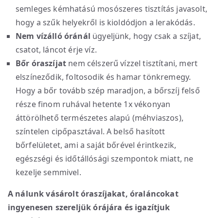
semleges kémhatású mosószeres tisztítás javasolt,
hogy a szűk helyekről is kioldódjon a lerakódás.
Nem vízálló óránál
ügyeljünk, hogy csak a szíjat,
csatot, láncot érje víz.
Bőr óraszíjat
nem célszerű vízzel tisztítani, mert
elszíneződik, foltosodik és hamar tönkremegy.
Hogy a bőr tovább szép maradjon, a bőrszíj felső
része finom ruhával hetente 1x vékonyan
áttörölhető természetes alapú (méhviaszos),
színtelen cipőpasztával. A belső hasított
bőrfelületet, ami a saját bőrével érintkezik,
egészségi és időtállósági szempontok miatt, ne
kezelje semmivel.
A nálunk vásárolt óraszíjakat, óraláncokat
ingyenesen szereljük órájára és igazítjuk