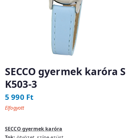
SECCO gyermek karóra S
K503-3
5 990
Ft
Elfogyott
SECCO gyermek karóra
Tok:
ötvözet, színe ezüst