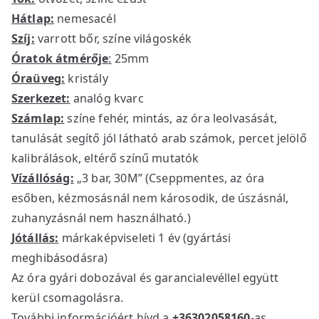
Hátlap:
nemesacél
Szíj:
varrott bőr, színe világoskék
Óratok átmérője
:
25mm
Óraüveg:
kristály
Szerkezet:
analóg kvarc
Számlap:
színe fehér, mintás, az óra leolvasását,
tanulását segítő jól látható arab számok, percet jelölő
kalibrálások, eltérő színű mutatók
Vízállóság:
„3 bar, 30M” (Cseppmentes, az óra
esőben, kézmosásnál nem károsodik, de úszásnál,
zuhanyzásnál nem használható.)
Jótállás:
márkaképviseleti 1 év (gyártási
meghibásodásra)
Az óra gyári dobozával és garancialevéllel együtt
kerül csomagolásra.
További információért hívd a
+36302058160
-as