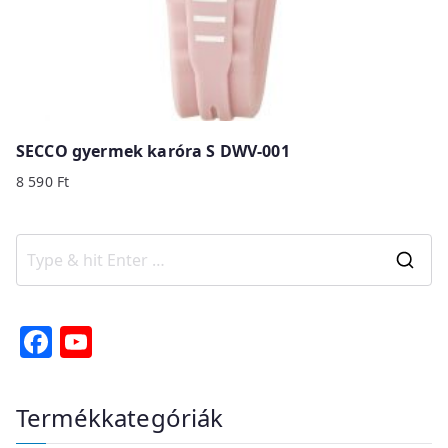
SECCO gyermek karóra S DWV-001
8 590
Ft
S
e
a
F
Y
r
a
o
c
c
u
Termékkategóriák
h
e
T
f