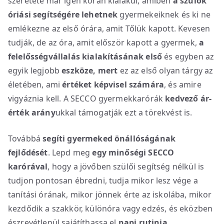
szeretete már igen korán kialakul, amiben
a szülők
óriási segítségére lehetnek
gyermekeiknek és ki ne
emlékezne az első órára, amit Tőlük kapott. Kevesen
tudják, de az óra, amit először kapott a gyermek,
a
felelősségvállalás kialakításának első
és egyben az
egyik legjobb
eszköze, mert
ez az első olyan tárgy az
életében, ami
értéket képvisel számára
, és amire
vigyáznia kell. A SECCO gyermekkarórák
kedvező ár-
érték arány
ukkal támogatják ezt a törekvést is.
Továbbá
segíti gyermeked
önállóságának
fejlődését
. Lepd meg
egy minőségi SECCO
karórával
, hogy a jövőben szülői segítség nélkül is
tudjon pontosan ébredni, tudja mikor lesz vége a
tanítási órának, mikor jönnek érte az iskolába, mikor
kezdődik a szakkör, különóra vagy edzés, és eközben
észrevétlenül sajátíthassa el
napi rutinja