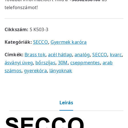
telefonszámot!
Cikkszám:
S K503-3
Kategóriák:
SECCO
,
Gyermek karóra
Címkék:
Brass tok
,
acél hátlap
,
analóg
,
SECCO
,
kvarc
,
ásványi üveg
,
bőrszíjas
,
30M
,
cseppmentes
,
arab
számos
,
gyerekóra
,
lányoknak
Leírás