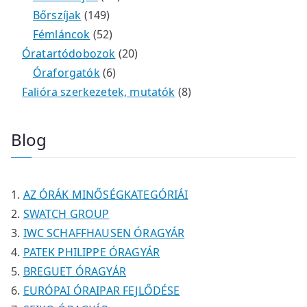
m
e
k
k
1
2
é
t
t
Bőrszíjak
149
é
r
4
5
t
k
e
e
Fémláncok
52
k
m
9
2
e
2
r
r
Óratartódobozok
20
é
t
t
6
r
0
m
m
Óraforgatók
6
k
e
e
t
m
t
é
é
8
Falióra szerkezetek, mutatók
8
r
r
e
é
e
k
k
t
m
m
r
k
r
e
Blog
é
é
m
m
r
k
k
é
é
m
k
k
é
AZ ÓRÁK MINŐSÉGKATEGÓRIÁI
k
SWATCH GROUP
IWC SCHAFFHAUSEN ÓRAGYÁR
PATEK PHILIPPE ÓRAGYÁR
BREGUET ÓRAGYÁR
EURÓPAI ÓRAIPAR FEJLŐDÉSE