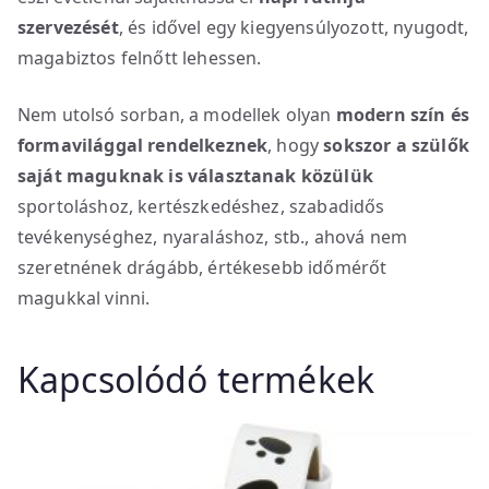
szervezését
, és idővel egy kiegyensúlyozott, nyugodt,
magabiztos felnőtt lehessen.
Nem utolsó sorban, a modellek olyan
modern szín és
formavilággal rendelkeznek
, hogy
sokszor a szülők
saját maguknak is választanak közülük
sportoláshoz, kertészkedéshez, szabadidős
tevékenységhez, nyaraláshoz, stb., ahová nem
szeretnének drágább, értékesebb időmérőt
magukkal vinni.
Kapcsolódó termékek