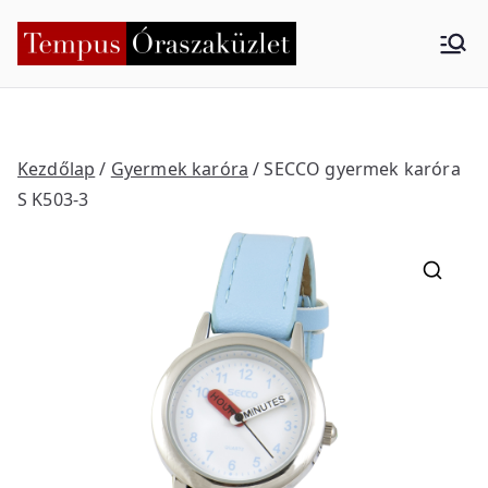
Skip
to
Tempus
Nyíregyháza
content
Órasza
küzlet
Kezdőlap
/
Gyermek karóra
/ SECCO gyermek karóra
S K503-3