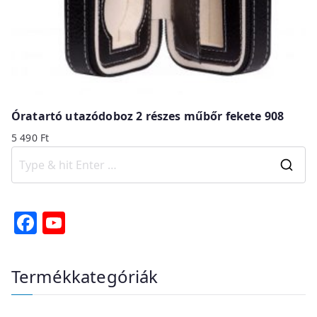
Óratartó utazódoboz 2 részes műbőr fekete 908
5 490
Ft
S
e
a
F
Y
r
a
o
c
c
u
Termékkategóriák
h
e
T
f
b
u
o