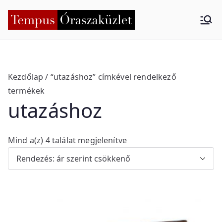
Skip
to
Tempus
Nyíregyháza
content
Órasza
küzlet
Kezdőlap
/ “utazáshoz” címkével rendelkező
termékek
utazáshoz
S
Mind a(z) 4 találat megjelenítve
o
r
t
e
d