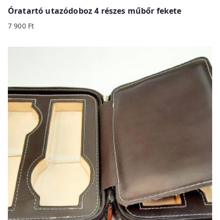
Óratartó utazódoboz 4 részes műbőr fekete
7 900
Ft