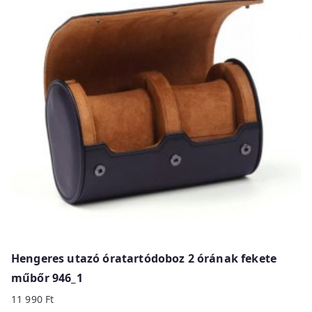
b
y
p
r
i
c
e
:
h
i
g
h
t
o
Hengeres utazó óratartódoboz 2 órának fekete
l
műbőr 946_1
o
11 990
Ft