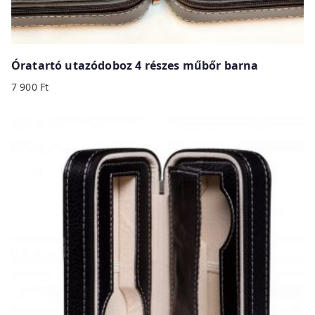
Óratartó utazódoboz 4 részes műbőr barna
7 900
Ft