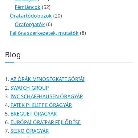
é
r
4
5
t
k
e
e
Fémláncok
52
k
m
9
2
e
2
r
r
Óratartódobozok
20
é
t
t
6
r
0
m
m
Óraforgatók
6
k
e
e
t
m
t
é
é
8
Falióra szerkezetek, mutatók
8
r
r
e
é
e
k
k
t
m
m
r
k
r
e
Blog
é
é
m
m
r
k
k
é
é
m
k
k
é
AZ ÓRÁK MINŐSÉGKATEGÓRIÁI
k
SWATCH GROUP
IWC SCHAFFHAUSEN ÓRAGYÁR
PATEK PHILIPPE ÓRAGYÁR
BREGUET ÓRAGYÁR
EURÓPAI ÓRAIPAR FEJLŐDÉSE
SEIKO ÓRAGYÁR