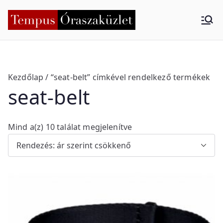
Skip
to
Tempus
Nyíregyháza
content
Órasza
küzlet
Kezdőlap
/ “seat-belt” címkével rendelkező termékek
seat-belt
S
Mind a(z) 10 találat megjelenítve
o
r
t
e
d
b