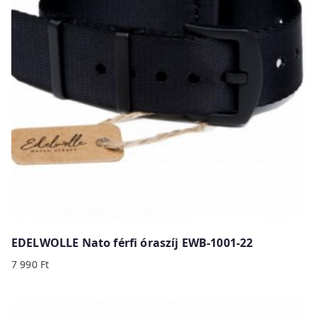
y
p
r
i
c
e
:
h
i
g
h
t
o
EDELWOLLE Nato férfi óraszíj EWB-1001-22
l
7 990
Ft
o
w