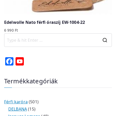
Edelwolle Nato férfi óraszíj EW-1004-22
6 990
Ft
S
e
a
F
Y
r
a
o
c
c
u
Termékkategóriák
h
e
T
f
b
u
o
o
b
r
5
Férfi karóra
501
o
e
:
1
0
DELBANA
15