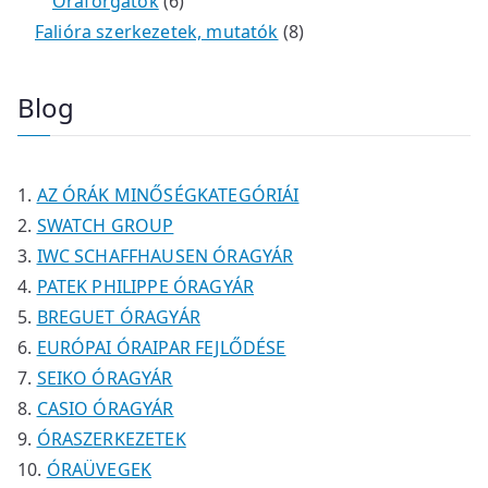
é
t
t
6
r
0
m
m
Óraforgatók
6
k
e
e
t
m
t
é
é
8
Falióra szerkezetek, mutatók
8
r
r
e
é
e
k
k
t
m
m
r
k
r
e
Blog
é
é
m
m
r
k
k
é
é
m
k
k
é
AZ ÓRÁK MINŐSÉGKATEGÓRIÁI
k
SWATCH GROUP
IWC SCHAFFHAUSEN ÓRAGYÁR
PATEK PHILIPPE ÓRAGYÁR
BREGUET ÓRAGYÁR
EURÓPAI ÓRAIPAR FEJLŐDÉSE
SEIKO ÓRAGYÁR
CASIO ÓRAGYÁR
ÓRASZERKEZETEK
ÓRAÜVEGEK