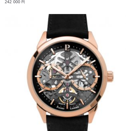
242 000
Ft
o
w