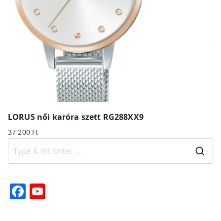
LORUS női karóra szett RG288XX9
37 200
Ft
S
e
a
F
Y
r
a
o
c