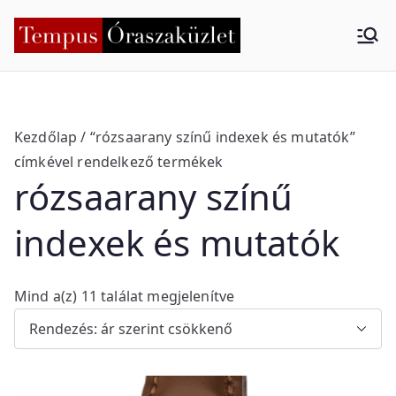
Skip
to
Tempus
Nyíregyháza
content
Órasza
küzlet
Kezdőlap
/ “rózsaarany színű indexek és mutatók”
címkével rendelkező termékek
rózsaarany színű
indexek és mutatók
S
Mind a(z) 11 találat megjelenítve
o
r
t
e