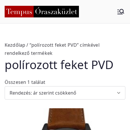
Skip
to
Tempus
Nyíregyháza
content
Órasza
küzlet
Kezdőlap
/ “polírozott feket PVD” címkével
rendelkező termékek
polírozott feket PVD
Összesen 1 találat