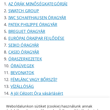
k
k
é
AZ ÓRÁK MINŐSÉGKATEGÓRIÁI
k
SWATCH GROUP
IWC SCHAFFHAUSEN ÓRAGYÁR
PATEK PHILIPPE ÓRAGYÁR
BREGUET ÓRAGYÁR
EURÓPAI ÓRAIPAR FEJLŐDÉSE
SEIKO ÓRAGYÁR
CASIO ÓRAGYÁR
ÓRASZERKEZETEK
ÓRAÜVEGEK
BEVONATOK
FÉMLÁNC VAGY BŐRSZÍJ?
VÍZÁLLÓSÁG
A jól Célzott Óra vásárlásért
Weboldalunkon sütiket (cookie) használunk annak