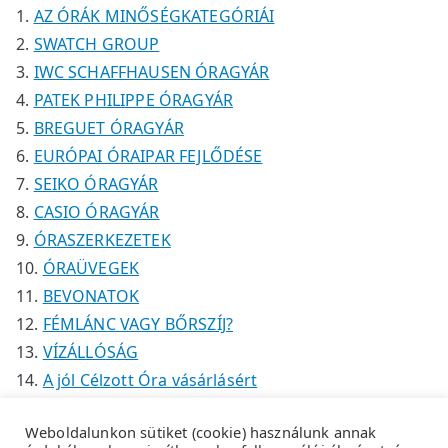
k
k
é
AZ ÓRÁK MINŐSÉGKATEGÓRIÁI
k
SWATCH GROUP
IWC SCHAFFHAUSEN ÓRAGYÁR
PATEK PHILIPPE ÓRAGYÁR
BREGUET ÓRAGYÁR
EURÓPAI ÓRAIPAR FEJLŐDÉSE
SEIKO ÓRAGYÁR
CASIO ÓRAGYÁR
ÓRASZERKEZETEK
ÓRAÜVEGEK
BEVONATOK
FÉMLÁNC VAGY BŐRSZÍJ?
VÍZÁLLÓSÁG
A jól Célzott Óra vásárlásért
Weboldalunkon sütiket (cookie) használunk annak