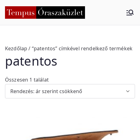
Skip
to
Tempus
Nyíregyháza
content
Órasza
küzlet
Kezdőlap
/ “patentos” címkével rendelkező termékek
patentos
Összesen 1 találat