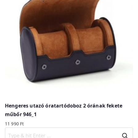
Hengeres utazó óratartódoboz 2 órának fekete
műbőr 946_1
11 990
Ft