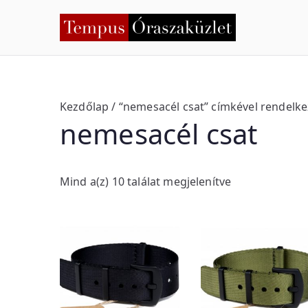
Skip
to
Temp
Nyíregyháza
content
Kezdőlap
/ “nemesacél csat” címkével rendelk
nemesacél csat
S
Mind a(z) 10 találat megjelenítve
o
r
t
e
d
b