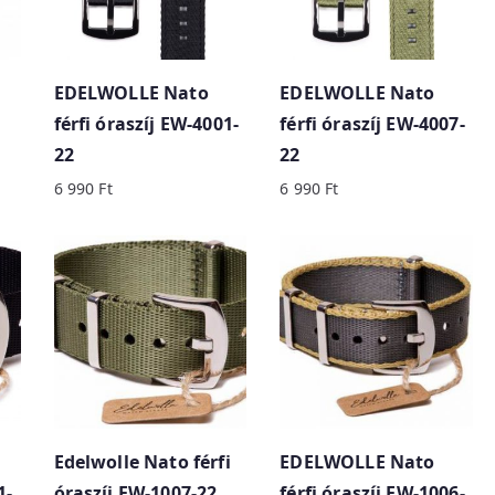
EDELWOLLE Nato
EDELWOLLE Nato
férfi óraszíj EW-4001-
férfi óraszíj EW-4007-
22
22
6 990
Ft
6 990
Ft
Edelwolle Nato férfi
EDELWOLLE Nato
1-
óraszíj EW-1007-22
férfi óraszíj EW-1006-