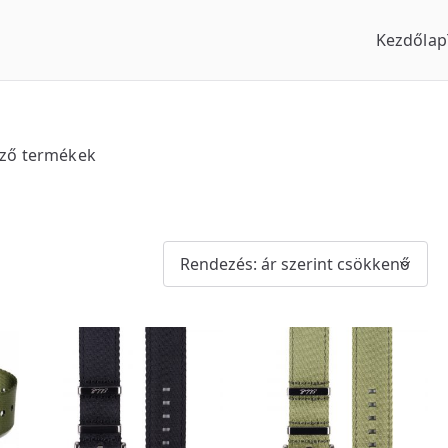
Kezdőlap
us Óraszaküzlet
ező termékek