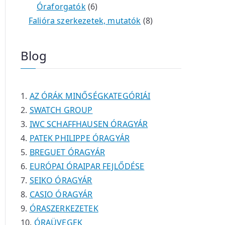
é
t
t
6
r
0
m
m
Óraforgatók
6
k
e
e
t
m
t
é
é
8
Falióra szerkezetek, mutatók
8
r
r
e
é
e
k
k
t
m
m
r
k
r
e
Blog
é
é
m
m
r
k
k
é
é
m
k
k
é
AZ ÓRÁK MINŐSÉGKATEGÓRIÁI
k
SWATCH GROUP
IWC SCHAFFHAUSEN ÓRAGYÁR
PATEK PHILIPPE ÓRAGYÁR
BREGUET ÓRAGYÁR
EURÓPAI ÓRAIPAR FEJLŐDÉSE
SEIKO ÓRAGYÁR
CASIO ÓRAGYÁR
ÓRASZERKEZETEK
ÓRAÜVEGEK