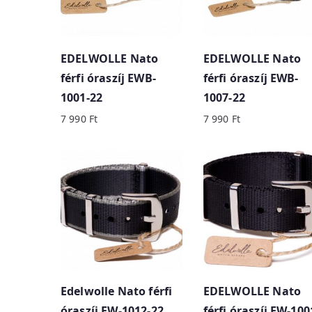
y
p
r
EDELWOLLE Nato
EDELWOLLE Nato
i
férfi óraszíj EWB-
férfi óraszíj EWB-
c
1001-22
1007-22
e
7 990
Ft
7 990
Ft
:
h
i
g
h
t
o
l
o
Edelwolle Nato férfi
EDELWOLLE Nato
w
óraszíj EW-1012-22
férfi óraszíj EW-100