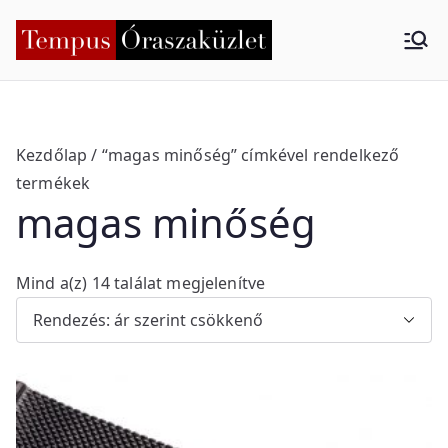
Skip
to
Tempus
Nyíregyháza
content
Órasza
küzlet
Kezdőlap
/ “magas minőség” címkével rendelkező
termékek
magas minőség
S
Mind a(z) 14 találat megjelenítve
o
r
t
e
d