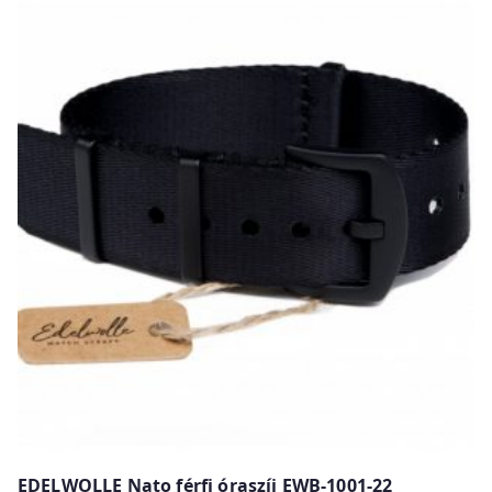
w
EDELWOLLE Nato férfi óraszíj EWB-1001-22