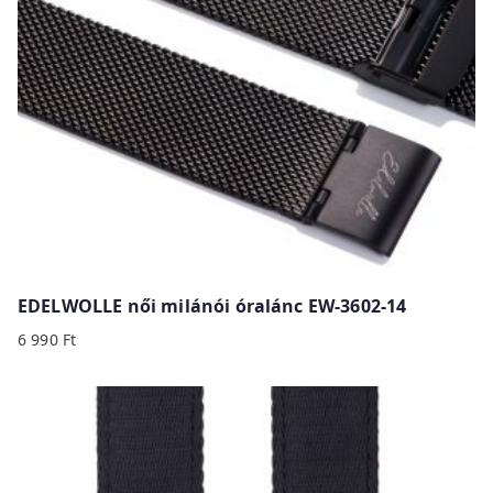
EDELWOLLE női milánói óralánc EW-3602-14
6 990
Ft