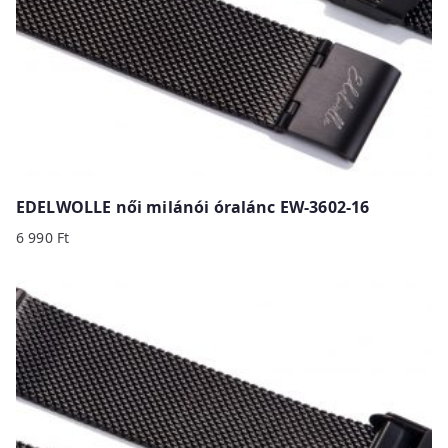
EDELWOLLE női milánói óralánc EW-3602-16
6 990
Ft