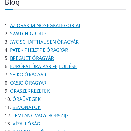
Blog
é
é
m
m
r
k
k
é
é
m
k
k
é
AZ ÓRÁK MINŐSÉGKATEGÓRIÁI
k
SWATCH GROUP
IWC SCHAFFHAUSEN ÓRAGYÁR
PATEK PHILIPPE ÓRAGYÁR
BREGUET ÓRAGYÁR
EURÓPAI ÓRAIPAR FEJLŐDÉSE
SEIKO ÓRAGYÁR
CASIO ÓRAGYÁR
ÓRASZERKEZETEK
ÓRAÜVEGEK
BEVONATOK
FÉMLÁNC VAGY BŐRSZÍJ?
VÍZÁLLÓSÁG