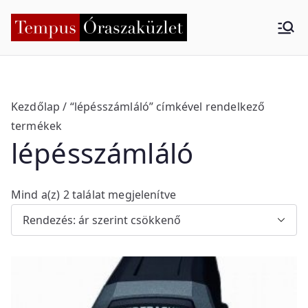
Skip
to
Tempus
Nyíregyháza
content
Órasza
küzlet
Kezdőlap
/ “lépésszámláló” címkével rendelkező
termékek
lépésszámláló
S
Mind a(z) 2 találat megjelenítve
o
r
t
e
d