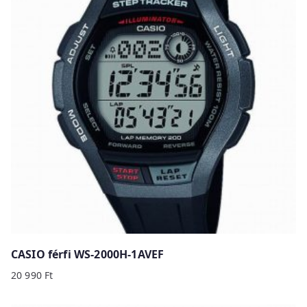
b
y
p
r
i
c
e
:
h
i
g
h
t
o
CASIO férfi WS-2000H-1AVEF
l
20 990
Ft
o