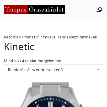
Skip
to
Tempus
Nyíregyháza
content
Órasza
küzlet
Kezdőlap
/ “Kinetic” címkével rendelkező termékek
Kinetic
S
Mind a(z) 4 találat megjelenítve
o
r
t
e
d
b