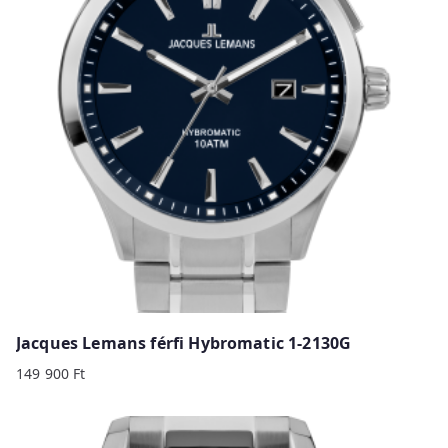
y
p
r
i
c
e
:
h
i
g
h
t
o
Jacques Lemans férfi Hybromatic 1-2130G
l
149 900
Ft
o
w