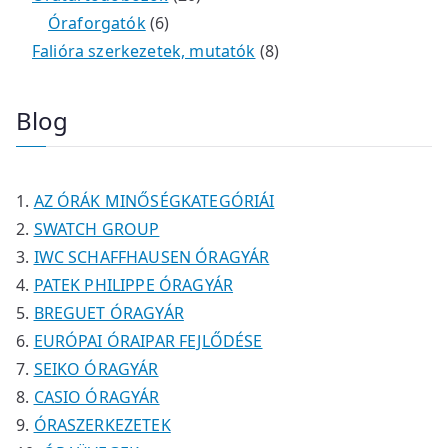
é
e
e
6
m
0
m
t
Óraforgatók
6
k
r
r
t
é
t
é
e
8
Falióra szerkezetek, mutatók
8
m
m
e
k
e
k
r
t
é
é
r
r
m
e
Blog
k
k
m
m
é
r
é
é
k
m
k
k
é
AZ ÓRÁK MINŐSÉGKATEGÓRIÁI
k
SWATCH GROUP
IWC SCHAFFHAUSEN ÓRAGYÁR
PATEK PHILIPPE ÓRAGYÁR
BREGUET ÓRAGYÁR
EURÓPAI ÓRAIPAR FEJLŐDÉSE
SEIKO ÓRAGYÁR
CASIO ÓRAGYÁR
ÓRASZERKEZETEK