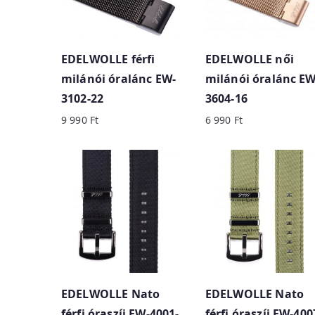
y
p
r
EDELWOLLE férfi
EDELWOLLE női
i
milánói óralánc EW-
milánói óralánc EW
c
3102-22
3604-16
e
9 990
Ft
6 990
Ft
:
h
i
g
h
t
o
l
o
EDELWOLLE Nato
EDELWOLLE Nato
w
férfi óraszíj EW-4001-
férfi óraszíj EW-400