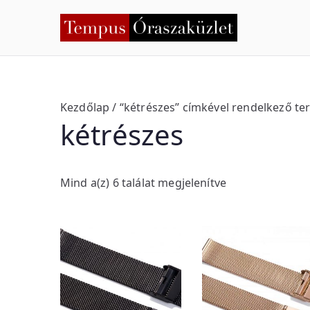
Skip
to
Temp
Nyíregyháza
content
Kezdőlap
/ “kétrészes” címkével rendelkező t
kétrészes
S
Mind a(z) 6 találat megjelenítve
o
r
t
e
d
b