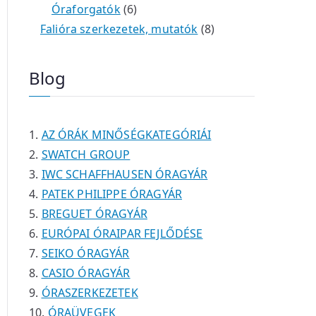
é
t
t
6
r
0
m
m
Óraforgatók
6
k
e
e
t
m
t
é
é
8
Falióra szerkezetek, mutatók
8
r
r
e
é
e
k
k
t
m
m
r
k
r
e
Blog
é
é
m
m
r
k
k
é
é
m
k
k
é
AZ ÓRÁK MINŐSÉGKATEGÓRIÁI
k
SWATCH GROUP
IWC SCHAFFHAUSEN ÓRAGYÁR
PATEK PHILIPPE ÓRAGYÁR
BREGUET ÓRAGYÁR
EURÓPAI ÓRAIPAR FEJLŐDÉSE
SEIKO ÓRAGYÁR
CASIO ÓRAGYÁR
ÓRASZERKEZETEK
ÓRAÜVEGEK