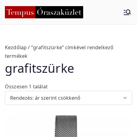
Skip
to
Tempus
Nyíregyháza
content
Órasza
küzlet
Kezdőlap
/ “grafitszürke” címkével rendelkező
termékek
grafitszürke
Összesen 1 találat