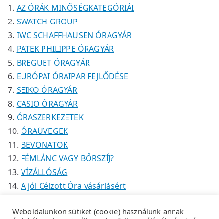
k
k
é
AZ ÓRÁK MINŐSÉGKATEGÓRIÁI
k
SWATCH GROUP
IWC SCHAFFHAUSEN ÓRAGYÁR
PATEK PHILIPPE ÓRAGYÁR
BREGUET ÓRAGYÁR
EURÓPAI ÓRAIPAR FEJLŐDÉSE
SEIKO ÓRAGYÁR
CASIO ÓRAGYÁR
ÓRASZERKEZETEK
ÓRAÜVEGEK
BEVONATOK
FÉMLÁNC VAGY BŐRSZÍJ?
VÍZÁLLÓSÁG
A jól Célzott Óra vásárlásért
Weboldalunkon sütiket (cookie) használunk annak