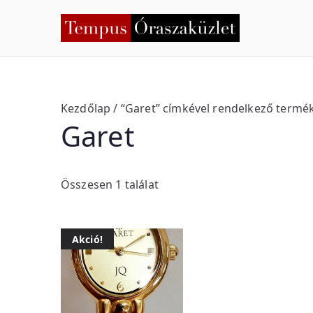
Skip
to
Temp
Nyíregyháza
content
Kezdőlap
/ “Garet” címkével rendelkező termé
Garet
Összesen 1 találat
Akció!