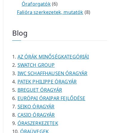
é
t
t
6
r
0
m
m
Óraforgatók
6
k
e
e
t
m
t
é
é
8
Falióra szerkezetek, mutatók
8
r
r
e
é
e
k
k
t
m
m
r
k
r
e
Blog
é
é
m
m
r
k
k
é
é
m
k
k
é
AZ ÓRÁK MINŐSÉGKATEGÓRIÁI
k
SWATCH GROUP
IWC SCHAFFHAUSEN ÓRAGYÁR
PATEK PHILIPPE ÓRAGYÁR
BREGUET ÓRAGYÁR
EURÓPAI ÓRAIPAR FEJLŐDÉSE
SEIKO ÓRAGYÁR
CASIO ÓRAGYÁR
ÓRASZERKEZETEK
ÓRAÜVEGEK