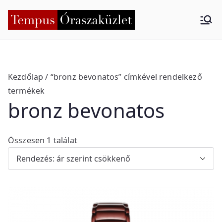
Skip
to
Tempus
Nyíregyháza
content
Órasza
küzlet
Kezdőlap
/ “bronz bevonatos” címkével rendelkező
termékek
bronz bevonatos
Összesen 1 találat