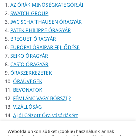
k
k
é
AZ ÓRÁK MINŐSÉGKATEGÓRIÁI
k
SWATCH GROUP
IWC SCHAFFHAUSEN ÓRAGYÁR
PATEK PHILIPPE ÓRAGYÁR
BREGUET ÓRAGYÁR
EURÓPAI ÓRAIPAR FEJLŐDÉSE
SEIKO ÓRAGYÁR
CASIO ÓRAGYÁR
ÓRASZERKEZETEK
ÓRAÜVEGEK
BEVONATOK
FÉMLÁNC VAGY BŐRSZÍJ?
VÍZÁLLÓSÁG
A jól Célzott Óra vásárlásért
Weboldalunkon sütiket (cookie) használunk annak