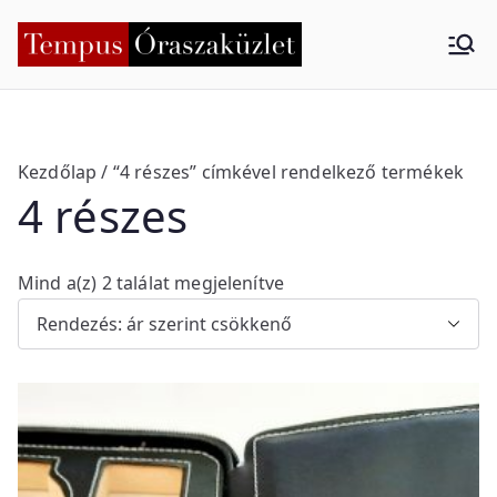
Skip
to
Tempus
Nyíregyháza
content
Órasza
küzlet
Kezdőlap
/ “4 részes” címkével rendelkező termékek
4 részes
S
Mind a(z) 2 találat megjelenítve
o
r
t
e
d
b