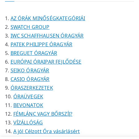
k
k
é
é
m
k
k
é
AZ ÓRÁK MINŐSÉGKATEGÓRIÁI
k
SWATCH GROUP
IWC SCHAFFHAUSEN ÓRAGYÁR
PATEK PHILIPPE ÓRAGYÁR
BREGUET ÓRAGYÁR
EURÓPAI ÓRAIPAR FEJLŐDÉSE
SEIKO ÓRAGYÁR
CASIO ÓRAGYÁR
ÓRASZERKEZETEK
ÓRAÜVEGEK
BEVONATOK
FÉMLÁNC VAGY BŐRSZÍJ?
VÍZÁLLÓSÁG
A jól Célzott Óra vásárlásért