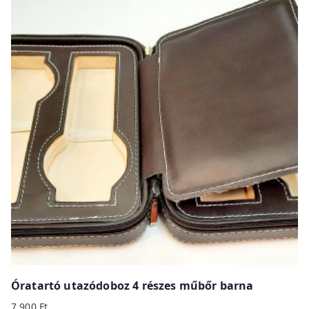
Óratartó utazódoboz 4 részes műbőr barna
7 900
Ft