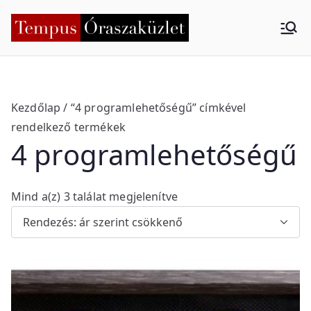
Skip
to
Tempus
Nyíregyháza
content
Órasza
küzlet
Kezdőlap
/ “4 programlehetőségű” címkével
rendelkező termékek
4 programlehetőségű
S
Mind a(z) 3 találat megjelenítve
o
r
t
e
d