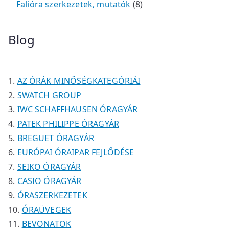
k
e
e
t
m
t
é
é
8
Falióra szerkezetek, mutatók
8
r
r
e
é
e
k
k
t
m
m
r
k
r
e
Blog
é
é
m
m
r
k
k
é
é
m
k
k
é
AZ ÓRÁK MINŐSÉGKATEGÓRIÁI
k
SWATCH GROUP
IWC SCHAFFHAUSEN ÓRAGYÁR
PATEK PHILIPPE ÓRAGYÁR
BREGUET ÓRAGYÁR
EURÓPAI ÓRAIPAR FEJLŐDÉSE
SEIKO ÓRAGYÁR
CASIO ÓRAGYÁR
ÓRASZERKEZETEK
ÓRAÜVEGEK
BEVONATOK