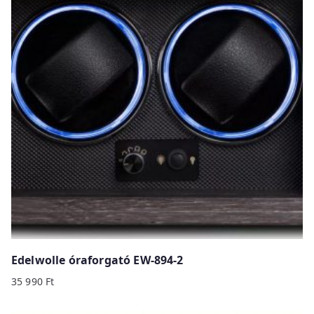
b
y
p
r
i
c
e
:
h
i
g
h
t
o
Edelwolle óraforgató EW-894-2
l
35 990
Ft
o