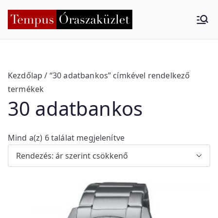
Skip
to
Tempus
Nyíregyháza
content
Órasza
küzlet
Kezdőlap
/ “30 adatbankos” címkével rendelkező
termékek
30 adatbankos
S
Mind a(z) 6 találat megjelenítve
o
r
t
e
d