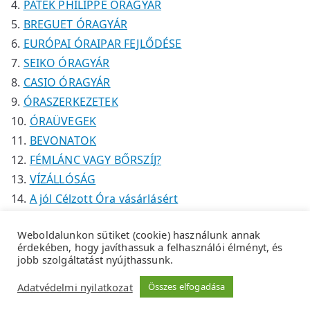
PATEK PHILIPPE ÓRAGYÁR
BREGUET ÓRAGYÁR
EURÓPAI ÓRAIPAR FEJLŐDÉSE
SEIKO ÓRAGYÁR
CASIO ÓRAGYÁR
ÓRASZERKEZETEK
ÓRAÜVEGEK
BEVONATOK
FÉMLÁNC VAGY BŐRSZÍJ?
VÍZÁLLÓSÁG
A jól Célzott Óra vásárlásért
Weboldalunkon sütiket (cookie) használunk annak
érdekében, hogy javíthassuk a felhasználói élményt, és
jobb szolgáltatást nyújthassunk.
Copyright © 2026
Tempus Óraszaküzlet
.
Adatkezelési
Adatvédelmi nyilatkozat
Összes elfogadása
tájékoztató