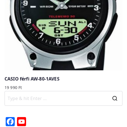
CASIO férfi AW-80-1AVES
19 990
Ft
S
e
a
F
Y
r