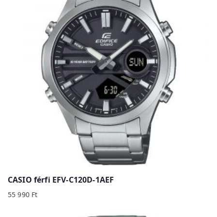
b
y
p
r
i
c
e
:
h
i
g
h
t
o
CASIO férfi EFV-C120D-1AEF
l
55 990
Ft
o