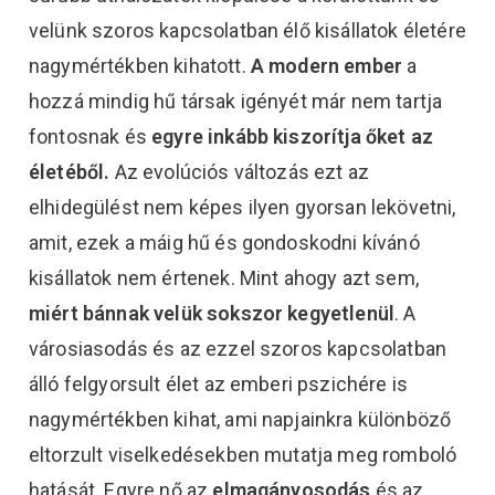
velünk szoros kapcsolatban élő kisállatok életére
nagymértékben kihatott.
A modern ember
a
hozzá mindig hű társak igényét már nem tartja
fontosnak és
egyre inkább kiszorítja őket az
életéből.
Az evolúciós változás ezt az
elhidegülést nem képes ilyen gyorsan lekövetni,
amit, ezek a máig hű és gondoskodni kívánó
kisállatok nem értenek. Mint ahogy azt sem,
miért bánnak velük sokszor kegyetlenül
. A
városiasodás és az ezzel szoros kapcsolatban
álló felgyorsult élet az emberi pszichére is
nagymértékben kihat, ami napjainkra különböző
eltorzult viselkedésekben mutatja meg romboló
hatását. Egyre nő az
elmagányosodás
és az