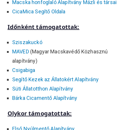
Macska honfoglaló Alapítvány Mázli és társai
CicaMica Segítő Oldala
Időnként támogatottak:
Sziszakuckó
MAVED
(Magyar Macskavédő Közhasznú
alapítvány)
Csigabiga
Segítő Kezek az Állatokért Alapítvány
Süti Állatotthon Alapítvány
Bárka Cicamentő Alapítvány
Olykor támogatottak:
Első Nyúlmentő Alapítvány