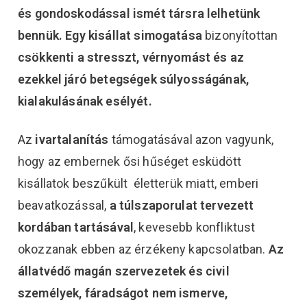
és
gondoskodással ismét társra lelhetünk
bennük.
Egy kisállat simogatása
bizonyítottan
csökkenti a stresszt, vérnyomást és az
ezekkel járó betegségek súlyosságának,
kialakulásának esélyét.
Az
ivartalanítás
támogatásával azon vagyunk,
hogy az embernek ősi hűséget esküdött
kisállatok beszűkült életterük miatt, emberi
beavatkozással,
a túlszaporulat tervezett
kordában tartásával
, kevesebb konfliktust
okozzanak ebben az érzékeny kapcsolatban.
Az
állatvédő magán szervezetek és civil
személyek, fáradságot nem ismerve,