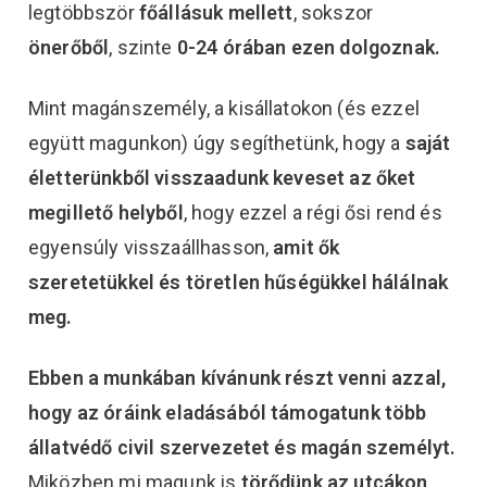
legtöbbször
főállásuk mellett
, sokszor
önerőből
, szinte
0-24 órában ezen dolgoznak.
Mint magánszemély, a kisállatokon (és ezzel
együtt magunkon) úgy segíthetünk, hogy a
saját
életterünkből visszaadunk keveset az őket
megillető helyből
, hogy ezzel a régi ősi rend és
egyensúly visszaállhasson,
amit ők
szeretetükkel és töretlen hűségükkel hálálnak
meg.
Ebben a munkában kívánunk részt venni
azzal,
hogy az óráink eladásából támogatunk több
állatvédő civil szervezetet és magán személyt.
Miközben mi magunk is
törődünk az utcákon