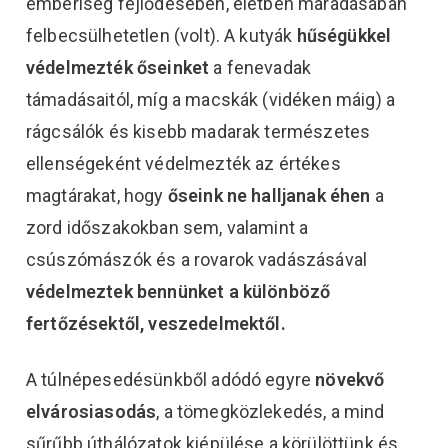
emberiség fejlődésében, életben maradásában
felbecsülhetetlen (volt). A kutyák
hűségükkel
védelmezték őseinket
a fenevadak
támadásaitól, míg a macskák (vidéken máig) a
rágcsálók és kisebb madarak természetes
ellenségeként védelmezték az értékes
magtárakat, hogy
őseink ne halljanak éhen
a
zord időszakokban sem, valamint a
csúszómászók és a rovarok vadászásával
védelmeztek bennünket a különböző
fertőzésektől, veszedelmektől.
A túlnépesedésünkből adódó egyre
növekvő
elvárosiasodás
, a tömegközlekedés, a mind
sűrűbb úthálózatok kiépülése a körülöttünk és