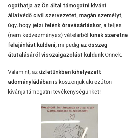
ogathatja az Ön által támogatni kívánt
állatvédő civil szervezetet, magán személyt
,
úgy, hogy
jelzi felénk
óravásárláskor
, a teljes
(nem kedvezményes) vételárból
kinek szeretne
felajánlást küldeni,
mi pedig
az összeg
átutalásáról visszaigazolást küldünk
Önnek.
Valamint, az
üzletünkben kihelyezett
adományládában
is köszönjük aki ezúton
kívánja támogatni tevékenységünket!