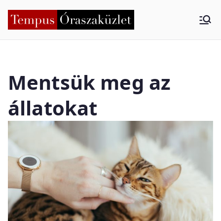
Tempus
Nyíregyháza
Órasza
Mentsük meg az
küzlet
állatokat