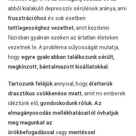
abból kialakuló depresszív sérülések aránya, ami
frusztrációhoz
és sok esetben
tettlegességhez vezethet
, amit kezdetei
fázisban gyakran ezeken az ártatlan életeken
vezetnek le. A probléma súlyosságát mutatja,
hogy
egyre gyakrabban találkozunk sérült,
megkínzott, bántalmazott kisállatokkal.
Tartozunk feléjük
annyival, hogy
életterük
drasztikus csökkenése miatt
, amit mi emberek
idéztünk elő,
gondoskodunk róluk.
Az
elmagányosodás mellékhatásaitól óvhatjuk
meg magunkat az
ö
rökbefogadással
vagy
mentéssel